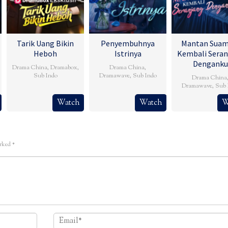
Tarik Uang Bikin
Penyembuhnya
Mantan Suam
Heboh
Istrinya
Kembali Seran
Denganku
Drama China
,
Dramabox
,
Drama China
,
Sub Indo
Dramawave
,
Sub Indo
Drama China
Dramawave
,
Sub 
Watch
Watch
W
arked
*