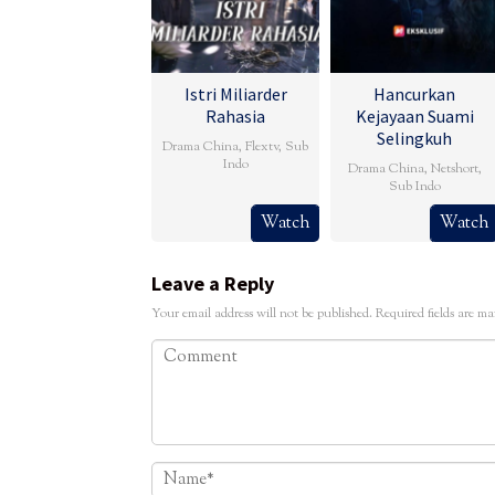
Istri Miliarder
Hancurkan
Rahasia
Kejayaan Suami
Selingkuh
Drama China
,
Flextv
,
Sub
Indo
Drama China
,
Netshort
,
Sub Indo
Watch
Watch
Leave a Reply
Your email address will not be published.
Required fields are m