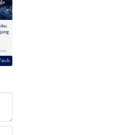
iku
jang
,
Indo
atch