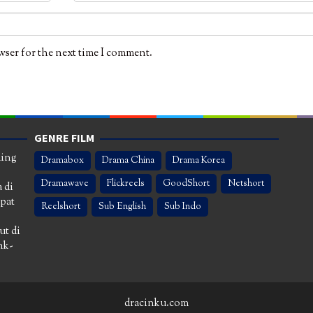
wser for the next time I comment.
GENRE FILM
ming
Dramabox
Drama China
Drama Korea
Dramawave
Flickreels
GoodShort
Netshort
 di
apat
Reelshort
Sub English
Sub Indo
ut di
nk-
dracinku.com