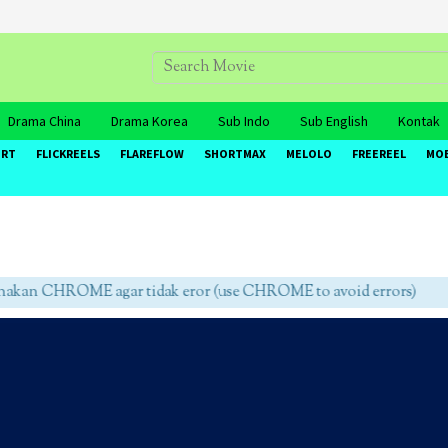
Drama China
Drama Korea
Sub Indo
Sub English
Kontak
ORT
FLICKREELS
FLAREFLOW
SHORTMAX
MELOLO
FREEREEL
MO
an CHROME agar tidak eror (use CHROME to avoid errors)