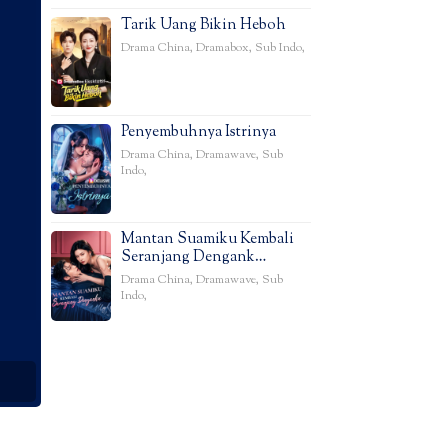
Tarik Uang Bikin Heboh
Drama China
,
Dramabox
,
Sub Indo
,
Penyembuhnya Istrinya
Drama China
,
Dramawave
,
Sub
Indo
,
Mantan Suamiku Kembali
Seranjang Dengank…
Drama China
,
Dramawave
,
Sub
Indo
,