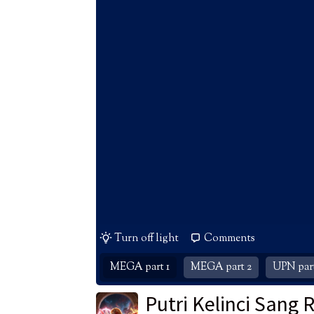
Turn off light
Comments
MEGA part 1
MEGA part 2
UPN part
Putri Kelinci Sang 