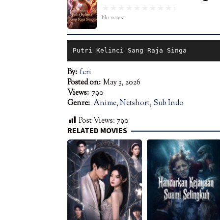
No votes
Putri Kelinci Sang Raja Singa
By:
feri
Posted on:
May 3, 2026
Views:
790
Genre:
Anime
,
Netshort
,
Sub Indo
Post Views:
790
RELATED MOVIES