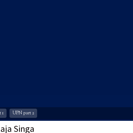
 1
UPN part 2
Raja Singa