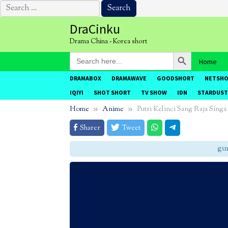
Search
for:
Skip
DraCinku
to
Drama China - Korea short
content
Search Button
Search
Home
for:
DRAMABOX
DRAMAWAVE
GOODSHORT
NETSH
IQIYI
SHOT SHORT
TV SHOW
IDN
STARDUST
Home
Anime
Putri Kelinci Sang Raja Singa
Sharer
Tweet
gunak