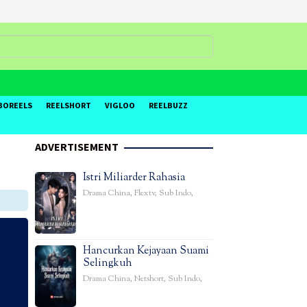
BOREELS
REELSHORT
VIGLOO
REELBUZZ
ADVERTISEMENT
Istri Miliarder Rahasia
Drama China
,
Flextv
,
Sub Indo
,
Hancurkan Kejayaan Suami
Selingkuh
Drama China
,
Netshort
,
Sub Indo
,