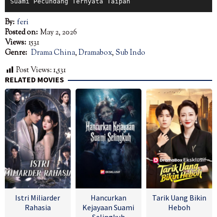
Suami Pecundang Ternyata Taipan
By:
feri
Posted on:
May 2, 2026
Views:
1531
Genre:
Drama China
,
Dramabox
,
Sub Indo
Post Views:
1,531
RELATED MOVIES
Istri Miliarder
Hancurkan
Tarik Uang Bikin
Rahasia
Kejayaan Suami
Heboh