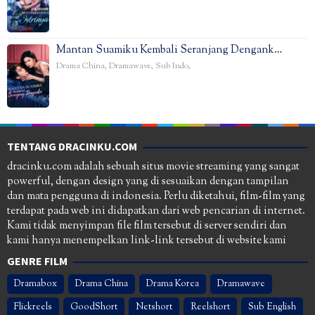
Mantan Suamiku Kembali Seranjang Dengank…
Drama China
,
Dramawave
,
Sub Indo
,
TENTANG DRACINKU.COM
dracinku.com adalah sebuah situs movie streaming yang sangat
powerful, dengan design yang di sesuaikan dengan tampilan
dan mata pengguna di indonesia. Perlu diketahui, film-film yang
terdapat pada web ini didapatkan dari web pencarian di internet.
Kami tidak menyimpan file film tersebut di server sendiri dan
kami hanya menempelkan link-link tersebut di website kami
GENRE FILM
Dramabox
Drama China
Drama Korea
Dramawave
Flickreels
GoodShort
Netshort
Reelshort
Sub English