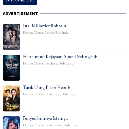
ADVERTISEMENT
Istri Miliarder Rahasia
Drama China
,
Flextv
,
Sub Indo
,
Hancurkan Kejayaan Suami Selingkuh
Drama China
,
Netshort
,
Sub Indo
,
Tarik Uang Bikin Heboh
Drama China
,
Dramabox
,
Sub Indo
,
Penyembuhnya Istrinya
Drama China
,
Dramawave
,
Sub Indo
,