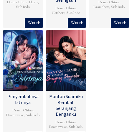
Selingkuh
Drama China
,
Flextv
,
Drama China
,
Sub Indo
Dramabox
,
Sub Indo
Drama China
,
Netshort
,
Sub Indo
Watch
Watch
Watch
Penyembuhnya
Mantan Suamiku
Istrinya
Kembali
Seranjang
Drama China
,
Denganku
Dramawave
,
Sub Indo
Drama China
,
Dramawave
,
Sub Indo