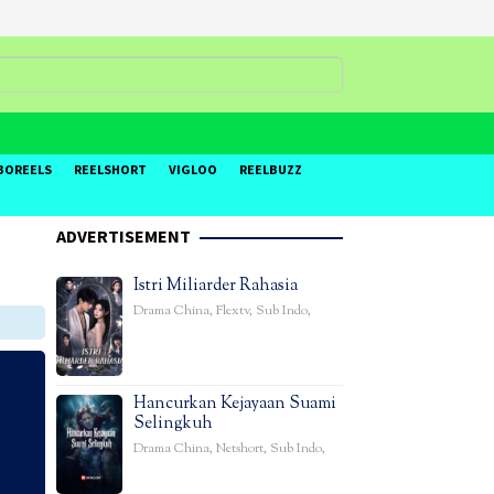
BOREELS
REELSHORT
VIGLOO
REELBUZZ
ADVERTISEMENT
Istri Miliarder Rahasia
Drama China
,
Flextv
,
Sub Indo
,
Hancurkan Kejayaan Suami
Selingkuh
Drama China
,
Netshort
,
Sub Indo
,