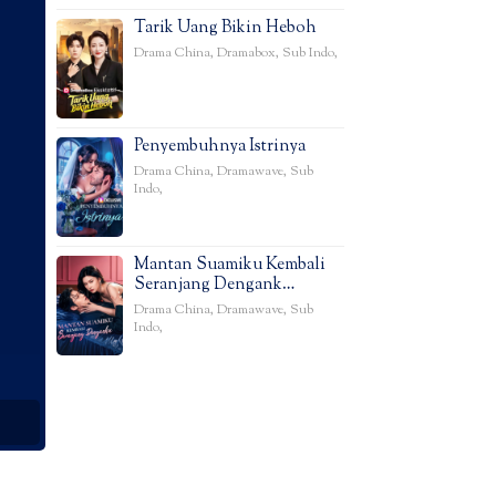
Tarik Uang Bikin Heboh
Drama China
,
Dramabox
,
Sub Indo
,
Penyembuhnya Istrinya
Drama China
,
Dramawave
,
Sub
Indo
,
Mantan Suamiku Kembali
Seranjang Dengank…
Drama China
,
Dramawave
,
Sub
Indo
,