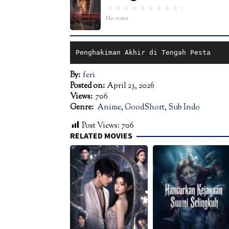
No votes
Penghakiman Akhir di Tengah Pesta
By:
feri
Posted on:
April 23, 2026
Views:
706
Genre:
Anime
,
GoodShort
,
Sub Indo
Post Views:
706
RELATED MOVIES