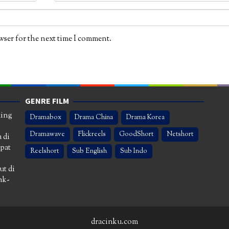
wser for the next time I comment.
GENRE FILM
ming
Dramabox
Drama China
Drama Korea
Dramawave
Flickreels
GoodShort
Netshort
 di
apat
Reelshort
Sub English
Sub Indo
ut di
nk-
dracinku.com