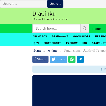
Search
for:
Skip
DraCinku
to
Drama China - Korea short
content
Search Button
Search
Home
for:
DRAMABOX
DRAMAWAVE
GOODSHORT
NETSH
IQIYI
SHOT SHORT
TV SHOW
IDN
STARDUST
Home
Anime
Penghakiman Akhir di Tengah
Sharer
Tweet
gunak