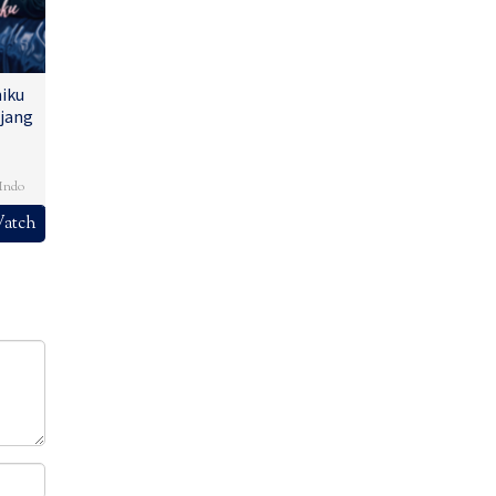
iku
jang
,
Indo
atch