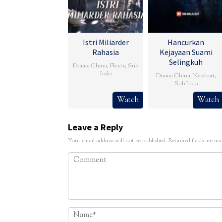
Istri Miliarder
Hancurkan
Rahasia
Kejayaan Suami
Selingkuh
Drama China
,
Flextv
,
Sub
Indo
Drama China
,
Netshort
,
Sub Indo
Watch
Watch
Leave a Reply
Your email address will not be published.
Required fields are m