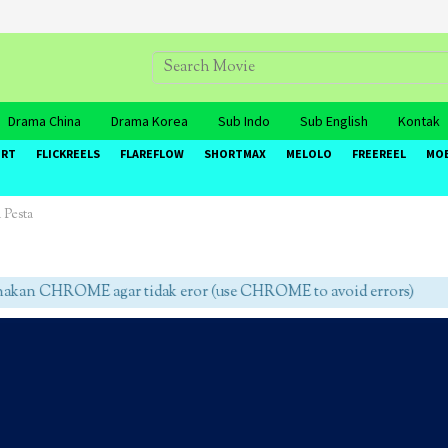
Drama China
Drama Korea
Sub Indo
Sub English
Kontak
ORT
FLICKREELS
FLAREFLOW
SHORTMAX
MELOLO
FREEREEL
MO
 Pesta
an CHROME agar tidak eror (use CHROME to avoid errors)