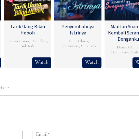
Tarik Uang Bikin
Penyembuhnya
Mantan Suam
Heboh
Istrinya
Kembali Seran
Denganku
Drama China
,
Dramabox
,
Drama China
,
Sub Indo
Dramawave
,
Sub Indo
Drama China
Dramawave
,
Sub 
Watch
Watch
W
arked
*