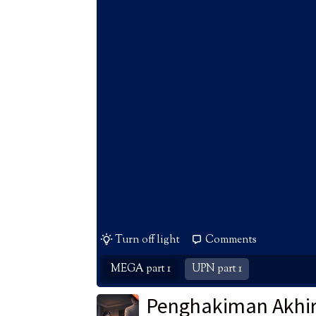
Turn off light
Comments
MEGA part 1
UPN part 1
Penghakiman Akhir