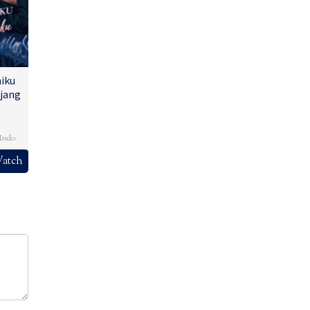
iku
jang
,
Indo
atch