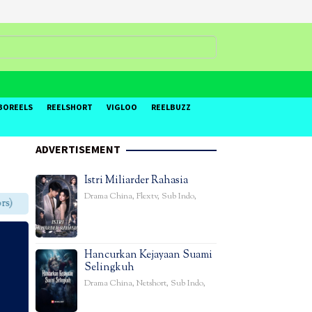
BOREELS
REELSHORT
VIGLOO
REELBUZZ
ADVERTISEMENT
Istri Miliarder Rahasia
Drama China
,
Flextv
,
Sub Indo
,
Hancurkan Kejayaan Suami
Selingkuh
Drama China
,
Netshort
,
Sub Indo
,