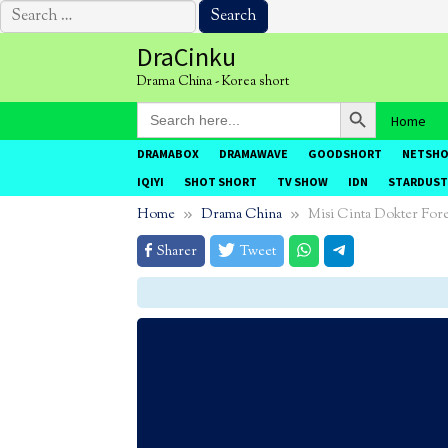
Search
for:
Skip
DraCinku
to
Drama China - Korea short
content
Search Button
Search
Home
for:
DRAMABOX
DRAMAWAVE
GOODSHORT
NETSH
IQIYI
SHOT SHORT
TV SHOW
IDN
STARDUST
Home
Drama China
Misi Cinta Dokter Fore
Sharer
Tweet