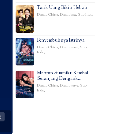
Tarik Uang Bikin Heboh
Drama China
,
Dramabox
,
Sub Indo
,
Penyembuhnya Istrinya
Drama China
,
Dramawave
,
Sub
Indo
,
Mantan Suamiku Kembali
Seranjang Dengank…
Drama China
,
Dramawave
,
Sub
Indo
,
3