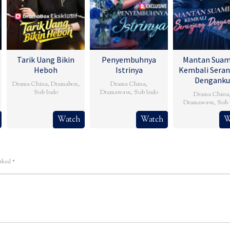
Tarik Uang Bikin
Penyembuhnya
Mantan Suam
Heboh
Istrinya
Kembali Seran
Denganku
Drama China
,
Dramabox
,
Drama China
,
Sub Indo
Dramawave
,
Sub Indo
Drama China
Dramawave
,
Sub 
Watch
Watch
W
arked
*