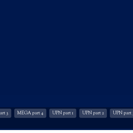
rt 3
MEGA part 4
UPN part 1
UPN part 2
UPN part 