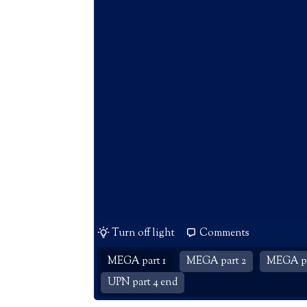
Turn off light
Comments
MEGA part 1
MEGA part 2
MEGA pa
UPN part 4 end