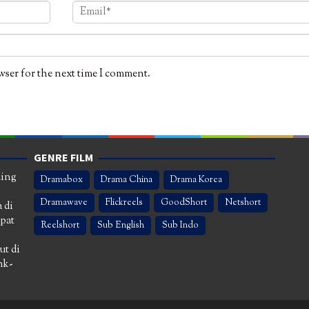
wser for the next time I comment.
GENRE FILM
ming
Dramabox
Drama China
Drama Korea
Dramawave
Flickreels
GoodShort
Netshort
 di
apat
Reelshort
Sub English
Sub Indo
ut di
nk-