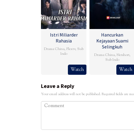
Istri Miliarder
Hancurkan
Rahasia
Kejayaan Suami
Selingkuh
Drama China
,
Flextv
,
Sub
Indo
Drama China
,
Netshort
,
Sub Indo
Watch
Watch
Leave a Reply
Your email address will not be published.
Required fields are m