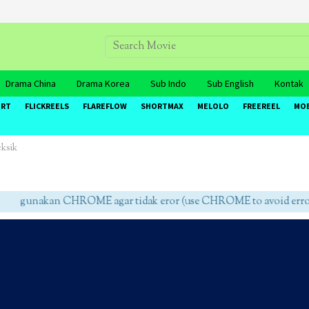
Drama China
Drama Korea
Sub Indo
Sub English
Kontak
ORT
FLICKREELS
FLAREFLOW
SHORTMAX
MELOLO
FREEREEL
MO
ksik
gunakan CHROME agar tidak eror (use CHROME to avoid errors)