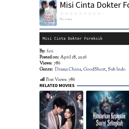
Misi Cinta Dokter F
No votes
Misi Cinta Dokter Foreksik
By:
feri
Posted on:
April 18, 2026
Views:
786
Genre:
Drama China
,
GoodShort
,
Sub Indo
Post Views:
786
RELATED MOVIES