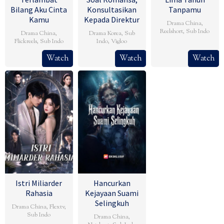
Bilang Aku Cinta
Konsultasikan
Tanpamu
Kamu
Kepada Direktur
Drama China
,
Reelshort
,
Sub Indo
Drama China
,
Drama Korea
,
Sub
Flickreels
,
Sub Indo
Indo
,
Vigloo
Watch
Watch
Watch
Istri Miliarder
Hancurkan
Rahasia
Kejayaan Suami
Selingkuh
Drama China
,
Flextv
,
Sub Indo
Drama China
,