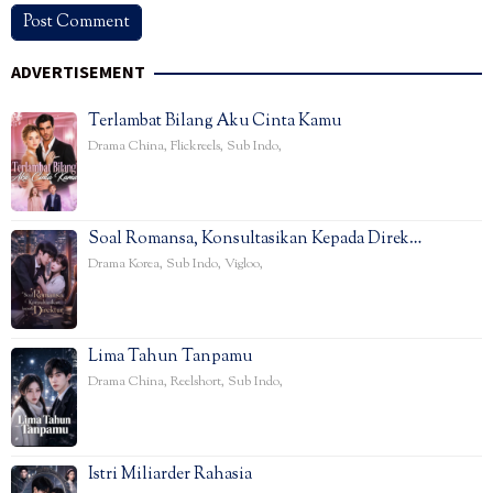
ADVERTISEMENT
Terlambat Bilang Aku Cinta Kamu
Drama China
,
Flickreels
,
Sub Indo
,
Soal Romansa, Konsultasikan Kepada Direk…
Drama Korea
,
Sub Indo
,
Vigloo
,
Lima Tahun Tanpamu
Drama China
,
Reelshort
,
Sub Indo
,
Istri Miliarder Rahasia