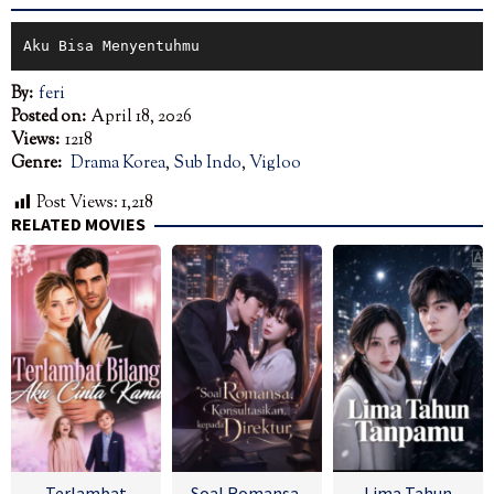
Aku Bisa Menyentuhmu
By:
feri
Posted on:
April 18, 2026
Views:
1218
Genre:
Drama Korea
,
Sub Indo
,
Vigloo
Post Views:
1,218
RELATED MOVIES
Terlambat
Soal Romansa,
Lima Tahun