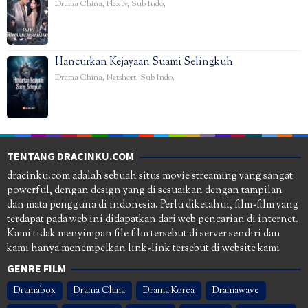
Drama China
,
Flextv
,
Sub Indo
,
Hancurkan Kejayaan Suami Selingkuh
Drama China
,
Netshort
,
Sub Indo
,
TENTANG DRACINKU.COM
dracinku.com adalah sebuah situs movie streaming yang sangat
powerful, dengan design yang di sesuaikan dengan tampilan
dan mata pengguna di indonesia. Perlu diketahui, film-film yang
terdapat pada web ini didapatkan dari web pencarian di internet.
Kami tidak menyimpan file film tersebut di server sendiri dan
kami hanya menempelkan link-link tersebut di website kami
GENRE FILM
Dramabox
Drama China
Drama Korea
Dramawave