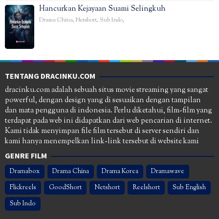
Hancurkan Kejayaan Suami Selingkuh
Drama China
,
Netshort
,
Sub Indo
,
TENTANG DRACINKU.COM
dracinku.com adalah sebuah situs movie streaming yang sangat
powerful, dengan design yang di sesuaikan dengan tampilan
dan mata pengguna di indonesia. Perlu diketahui, film-film yang
terdapat pada web ini didapatkan dari web pencarian di internet.
Kami tidak menyimpan file film tersebut di server sendiri dan
kami hanya menempelkan link-link tersebut di website kami
GENRE FILM
Dramabox
Drama China
Drama Korea
Dramawave
Flickreels
GoodShort
Netshort
Reelshort
Sub English
Sub Indo