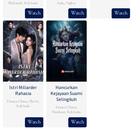
Flickreels
,
Sub Indo
Indo
,
Vigloo
Watch
Watch
Watch
Istri Miliarder
Hancurkan
Rahasia
Kejayaan Suami
Selingkuh
Drama China
,
Flextv
,
Sub Indo
Drama China
,
Netshort
,
Sub Indo
Watch
Watch