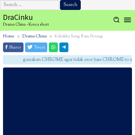
Search
for:
Skip
DraCinku
to
Drama China - Korea short
content
Home
Drama China
Kakakku Sang Ratu Perang
Sharer
Tweet
gunakan CHROME agar tidak eror (use CHROME to avoid