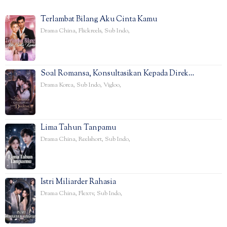
Terlambat Bilang Aku Cinta Kamu
Drama China
,
Flickreels
,
Sub Indo
,
Soal Romansa, Konsultasikan Kepada Direk…
Drama Korea
,
Sub Indo
,
Vigloo
,
Lima Tahun Tanpamu
Drama China
,
Reelshort
,
Sub Indo
,
Istri Miliarder Rahasia
Drama China
,
Flextv
,
Sub Indo
,