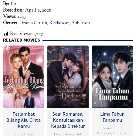
By:
feri
Posted on:
April 9, 2026
Views:
1247
Genre:
Drama China
,
Reelshort
,
Sub Indo
Post Views:
1,247
RELATED MOVIES
Terlambat
Soal Romansa,
Lima Tahun
Bilang Aku Cinta
Konsultasikan
Tanpamu
Kamu
Kepada Direktur
Drama China
,
Reelshort
,
Sub Indo
Drama China
,
Drama Korea
,
Sub