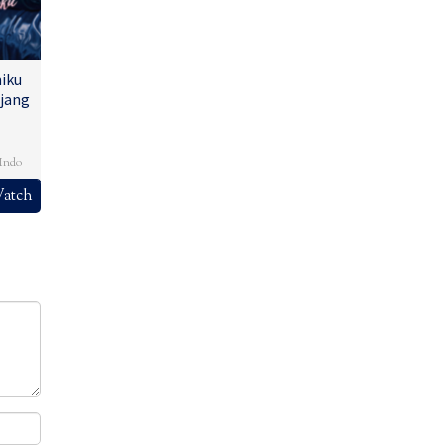
iku
jang
,
Indo
atch