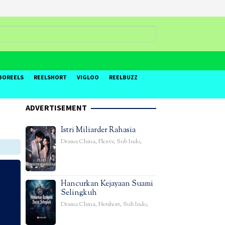
BOREELS
REELSHORT
VIGLOO
REELBUZZ
ADVERTISEMENT
Istri Miliarder Rahasia
Drama China
,
Flextv
,
Sub Indo
,
Hancurkan Kejayaan Suami
Selingkuh
Drama China
,
Netshort
,
Sub Indo
,