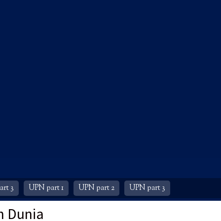
rt 3
UPN part 1
UPN part 2
UPN part 3
h Dunia