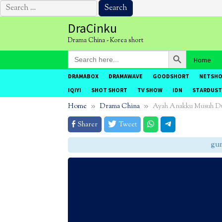
Search
for:
Skip
DraCinku
to
Drama China - Korea short
content
Search Button
Search
Home
for:
DRAMABOX
DRAMAWAVE
GOODSHORT
NETSH
IQIYI
SHOT SHORT
TV SHOW
IDN
STARDUST
Home
Drama China
Ayah Anakku Musuh D
Sharer
Tweet
gunak