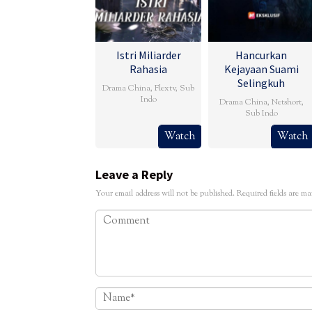
Istri Miliarder
Hancurkan
Rahasia
Kejayaan Suami
Selingkuh
Drama China
,
Flextv
,
Sub
Indo
Drama China
,
Netshort
,
Sub Indo
Watch
Watch
Leave a Reply
Your email address will not be published.
Required fields are m