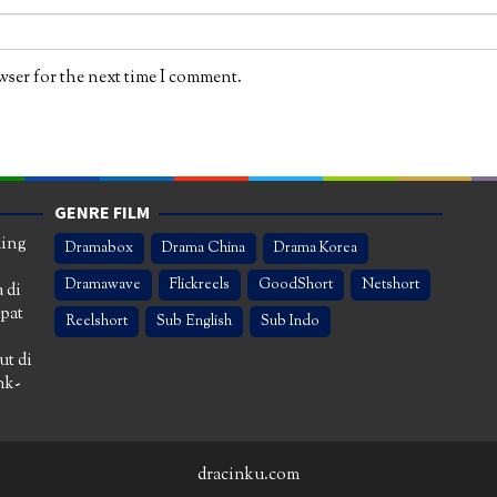
wser for the next time I comment.
GENRE FILM
ming
Dramabox
Drama China
Drama Korea
Dramawave
Flickreels
GoodShort
Netshort
 di
apat
Reelshort
Sub English
Sub Indo
ut di
nk-
dracinku.com