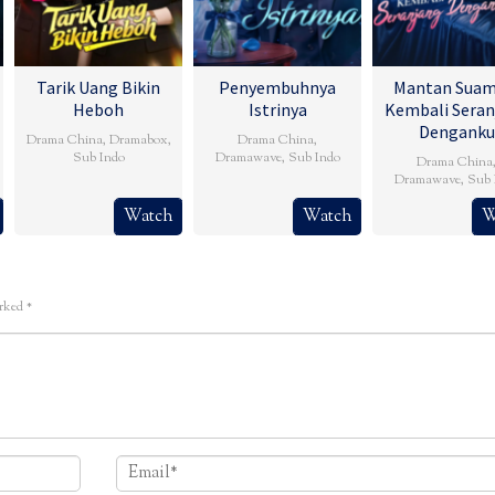
Tarik Uang Bikin
Penyembuhnya
Mantan Suam
Heboh
Istrinya
Kembali Seran
Denganku
Drama China
,
Dramabox
,
Drama China
,
Sub Indo
Dramawave
,
Sub Indo
Drama China
Dramawave
,
Sub 
Watch
Watch
W
arked
*