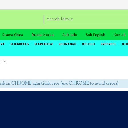
Drama China
Drama Korea
Sub Indo
Sub English
Kontak
ORT
FLICKREELS
FLAREFLOW
SHORTMAX
MELOLO
FREEREEL
MO
unia
an CHROME agar tidak eror (use CHROME to avoid errors)