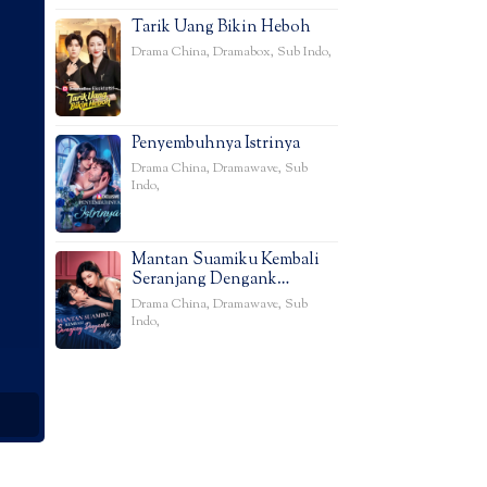
Tarik Uang Bikin Heboh
Drama China
,
Dramabox
,
Sub Indo
,
Penyembuhnya Istrinya
Drama China
,
Dramawave
,
Sub
Indo
,
Mantan Suamiku Kembali
Seranjang Dengank…
Drama China
,
Dramawave
,
Sub
Indo
,