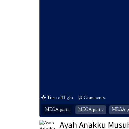
Turn off light
Comments
MEGA part 1
MEGA part 2
MEGA pa
Ayah Anakku Musu