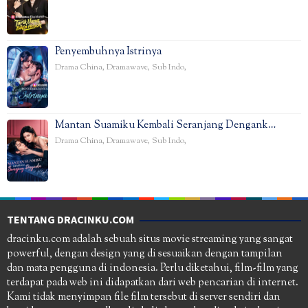
Penyembuhnya Istrinya
Drama China
,
Dramawave
,
Sub Indo
,
Mantan Suamiku Kembali Seranjang Dengank…
Drama China
,
Dramawave
,
Sub Indo
,
TENTANG DRACINKU.COM
dracinku.com adalah sebuah situs movie streaming yang sangat
powerful, dengan design yang di sesuaikan dengan tampilan
dan mata pengguna di indonesia. Perlu diketahui, film-film yang
terdapat pada web ini didapatkan dari web pencarian di internet.
Kami tidak menyimpan file film tersebut di server sendiri dan