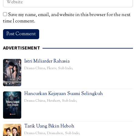
Save my name, email, and website in this browser for the next
time I comment.
ADVERTISEMENT
Istri Miliarder Rahasia
Drama China
,
Flextv
,
Sub Indo
,
Hancurkan Kejayaan Suami Selingkuh
Drama China
,
Netshort
,
Sub Indo
,
Tarik Uang Bikin Heboh
Drama China
,
Dramabox
,
Sub Indo
,