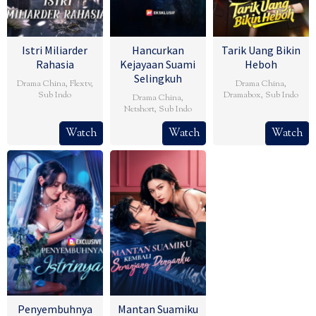
Istri Miliarder
Hancurkan
Tarik Uang Bikin
Rahasia
Kejayaan Suami
Heboh
Selingkuh
Drama China
,
Flextv
,
Drama China
,
Sub Indo
Dramabox
,
Sub Indo
Drama China
,
Netshort
,
Sub Indo
Watch
Watch
Watch
Penyembuhnya
Mantan Suamiku