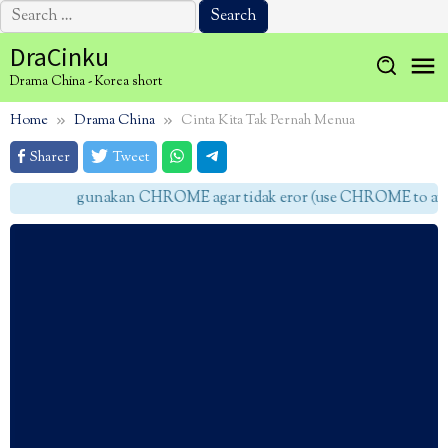
Search
for:
Skip
DraCinku
to
Drama China - Korea short
content
Home
Drama China
Cinta Kita Tak Pernah Menua
Sharer
Tweet
gunakan CHROME agar tidak eror (use CHROME to avoid