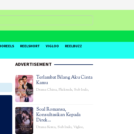
BOREELS
REELSHORT
VIGLOO
REELBUZZ
ADVERTISEMENT
Terlambat Bilang Aku Cinta
Kamu
Drama China
,
Flickreels
,
Sub Indo
,
Soal Romansa,
Konsultasikan Kepada
Direk…
Drama Korea
,
Sub Indo
,
Vigloo
,