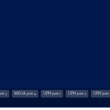
rt 3
MEGA part 4
UPN part 1
UPN part 2
UPN part 