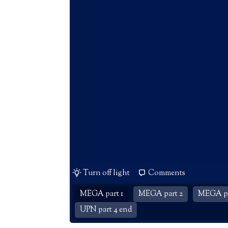
Turn off light
Comments
MEGA part 1
MEGA part 2
MEGA pa
UPN part 4 end