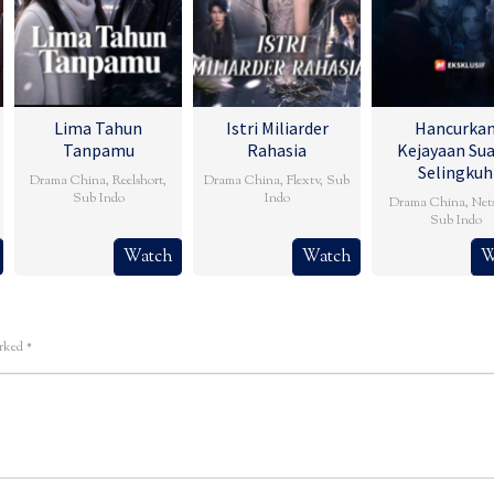
Lima Tahun
Istri Miliarder
Hancurka
Tanpamu
Rahasia
Kejayaan Su
Selingkuh
Drama China
,
Reelshort
,
Drama China
,
Flextv
,
Sub
Sub Indo
Indo
Drama China
,
Net
Sub Indo
Watch
Watch
W
arked
*