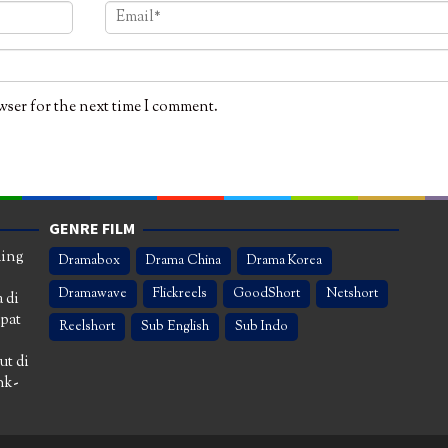
wser for the next time I comment.
GENRE FILM
ming
Dramabox
Drama China
Drama Korea
Dramawave
Flickreels
GoodShort
Netshort
 di
apat
Reelshort
Sub English
Sub Indo
ut di
nk-