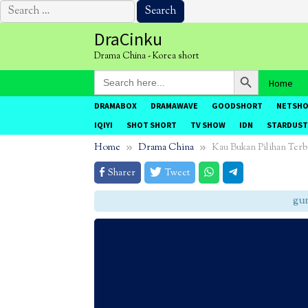
Search
for:
Skip
DraCinku
to
Drama China - Korea short
content
Search Button
Search
Home
for:
DRAMABOX
DRAMAWAVE
GOODSHORT
NETSH
IQIYI
SHOT SHORT
TV SHOW
IDN
STARDUST
Home
Drama China
Kau Bukan Pilihan Terb
Sharer
Tweet
gunak