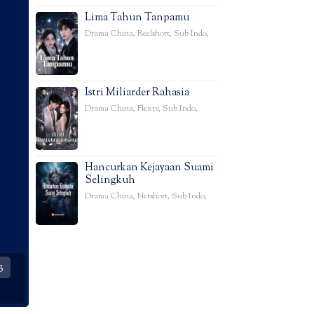
Lima Tahun Tanpamu
Drama China
,
Reelshort
,
Sub Indo
,
Istri Miliarder Rahasia
Drama China
,
Flextv
,
Sub Indo
,
Hancurkan Kejayaan Suami
Selingkuh
Drama China
,
Netshort
,
Sub Indo
,
3