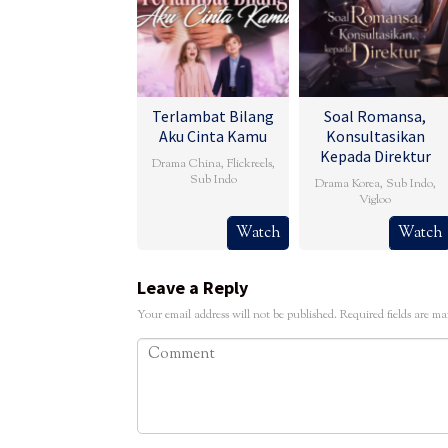
Terlambat Bilang
Soal Romansa,
Aku Cinta Kamu
Konsultasikan
Kepada Direktur
Drama China
,
Flickreels
,
Sub Indo
Drama Korea
,
Sub Indo
,
Vigloo
Watch
Watch
Leave a Reply
Your email address will not be published.
Required fields are m