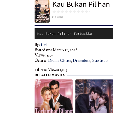
Kau Bukan Pilihan 
No votes
Kau Bukan Pilihan Terbaikku
By:
feri
Posted on:
March 12, 2026
Views:
1103
Genre:
Drama China
,
Dramabox
,
Sub Indo
Post Views:
1,103
RELATED MOVIES