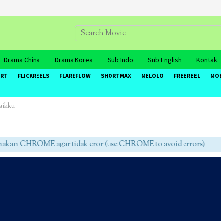
Drama China
Drama Korea
Sub Indo
Sub English
Kontak
ORT
FLICKREELS
FLAREFLOW
SHORTMAX
MELOLO
FREEREEL
MO
aikku
an CHROME agar tidak eror (use CHROME to avoid errors)