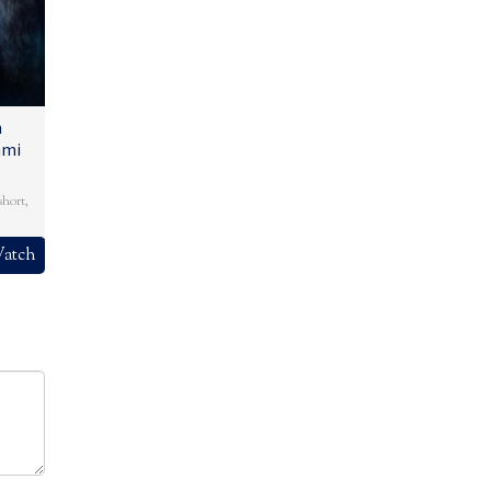
n
ami
short
,
atch