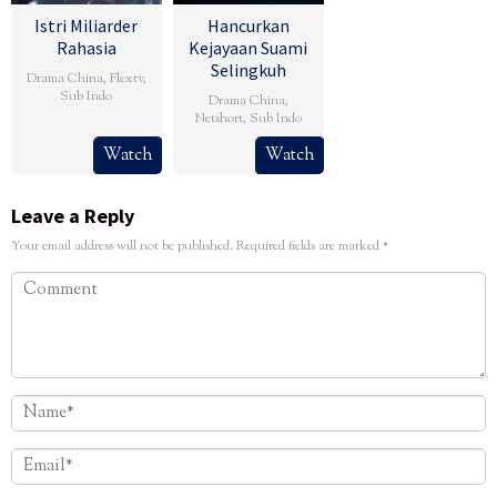
Istri Miliarder
Hancurkan
Rahasia
Kejayaan Suami
Selingkuh
Drama China
,
Flextv
,
Sub Indo
Drama China
,
Netshort
,
Sub Indo
Watch
Watch
Leave a Reply
Your email address will not be published.
Required fields are marked
*