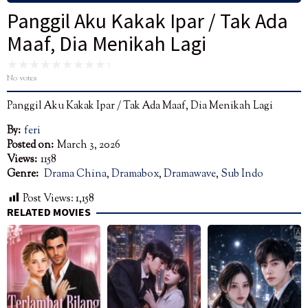
Panggil Aku Kakak Ipar / Tak Ada
Maaf, Dia Menikah Lagi
No votes
Panggil Aku Kakak Ipar / Tak Ada Maaf, Dia Menikah Lagi
By:
feri
Posted on:
March 3, 2026
Views:
1158
Genre:
Drama China
,
Dramabox
,
Dramawave
,
Sub Indo
Post Views:
1,158
RELATED MOVIES