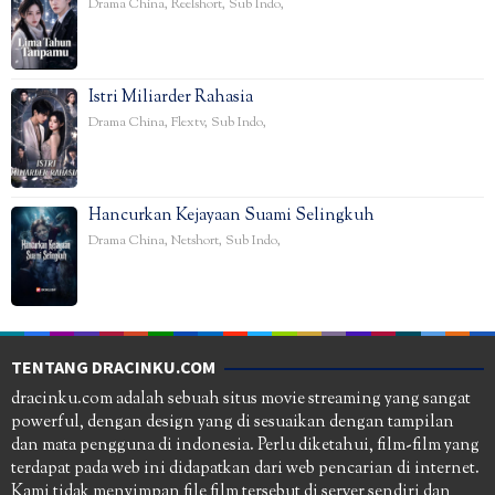
Drama China
,
Reelshort
,
Sub Indo
,
Istri Miliarder Rahasia
Drama China
,
Flextv
,
Sub Indo
,
Hancurkan Kejayaan Suami Selingkuh
Drama China
,
Netshort
,
Sub Indo
,
TENTANG DRACINKU.COM
dracinku.com adalah sebuah situs movie streaming yang sangat
powerful, dengan design yang di sesuaikan dengan tampilan
dan mata pengguna di indonesia. Perlu diketahui, film-film yang
terdapat pada web ini didapatkan dari web pencarian di internet.
Kami tidak menyimpan file film tersebut di server sendiri dan