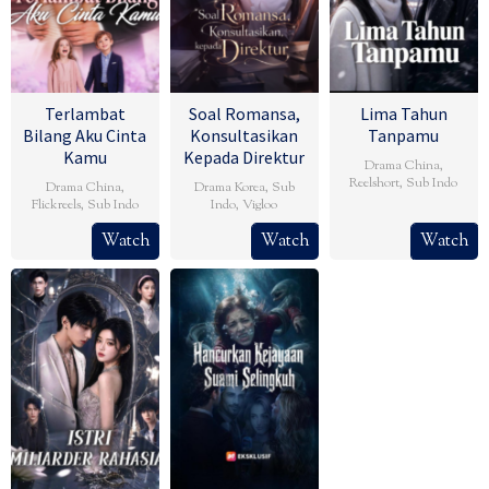
Terlambat
Soal Romansa,
Lima Tahun
Bilang Aku Cinta
Konsultasikan
Tanpamu
Kamu
Kepada Direktur
Drama China
,
Reelshort
,
Sub Indo
Drama China
,
Drama Korea
,
Sub
Flickreels
,
Sub Indo
Indo
,
Vigloo
Watch
Watch
Watch