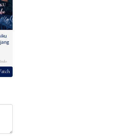
iku
jang
,
Indo
atch