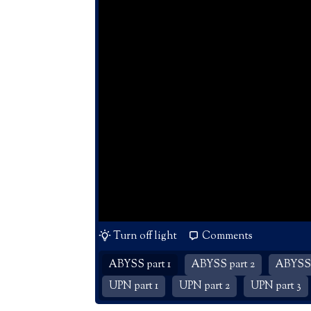
Turn off light
Comments
ABYSS part 1
ABYSS part 2
ABYSS 
UPN part 1
UPN part 2
UPN part 3