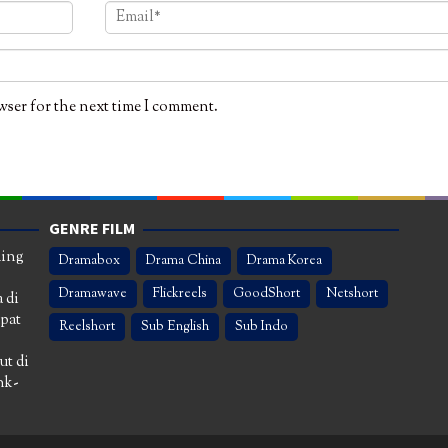
wser for the next time I comment.
GENRE FILM
ming
Dramabox
Drama China
Drama Korea
Dramawave
Flickreels
GoodShort
Netshort
 di
apat
Reelshort
Sub English
Sub Indo
ut di
nk-