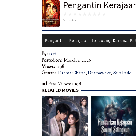
Pengantin Kerajaa
No votes
Pengantin Kerajaan Terbuang Karena Pa
By:
feri
Posted on:
March 1, 2026
Views:
1198
Genre:
Drama China
,
Dramawave
,
Sub Indo
Post Views:
1,198
RELATED MOVIES