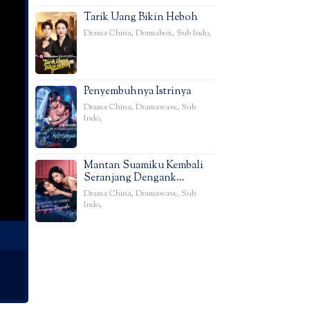
Tarik Uang Bikin Heboh
Drama China
,
Dramabox
,
Sub Indo
,
Penyembuhnya Istrinya
Drama China
,
Dramawave
,
Sub
Indo
,
Mantan Suamiku Kembali
Seranjang Dengank…
Drama China
,
Dramawave
,
Sub
Indo
,