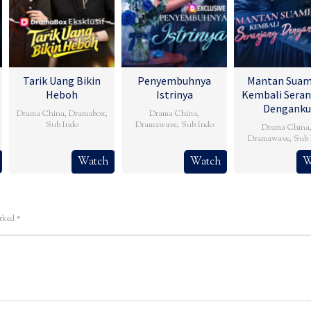
Tarik Uang Bikin
Penyembuhnya
Mantan Suam
Heboh
Istrinya
Kembali Seran
Denganku
Drama China
,
Dramabox
,
Drama China
,
Sub Indo
Dramawave
,
Sub Indo
Drama China
Dramawave
,
Sub 
Watch
Watch
W
arked
*