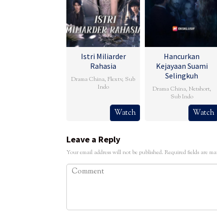
Istri Miliarder
Hancurkan
Rahasia
Kejayaan Suami
Selingkuh
Drama China
,
Flextv
,
Sub
Indo
Drama China
,
Netshort
,
Sub Indo
Watch
Watch
Leave a Reply
Your email address will not be published.
Required fields are m