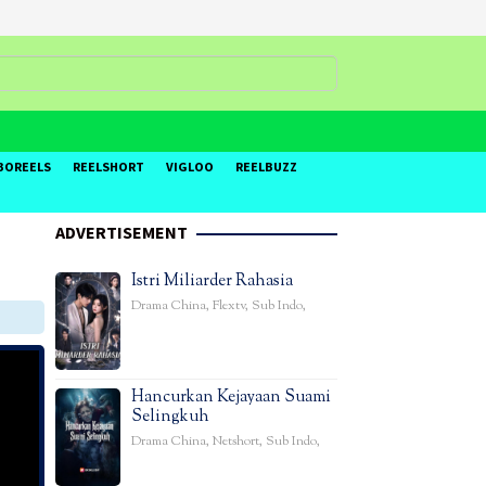
BOREELS
REELSHORT
VIGLOO
REELBUZZ
ADVERTISEMENT
Istri Miliarder Rahasia
Drama China
,
Flextv
,
Sub Indo
,
Hancurkan Kejayaan Suami
Selingkuh
Drama China
,
Netshort
,
Sub Indo
,