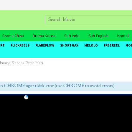
Drama China
Drama Korea
Sub Indo
Sub English
Kontak
ORT
FLICKREELS
FLAREFLOW
SHORTMAX
MELOLO
FREEREEL
MO
buang Karena Patah Hati
HROME agar tidak eror (use CHROME to avoid errors)