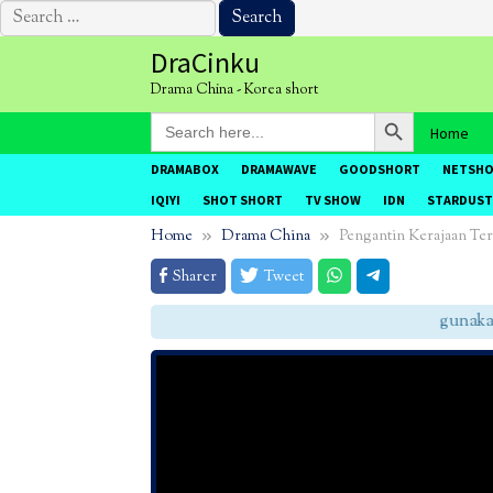
Search
for:
Skip
DraCinku
to
Drama China - Korea short
content
Search Button
Search
Home
for:
DRAMABOX
DRAMAWAVE
GOODSHORT
NETSH
IQIYI
SHOT SHORT
TV SHOW
IDN
STARDUST
Home
Drama China
Pengantin Kerajaan Ter
Sharer
Tweet
gunakan C