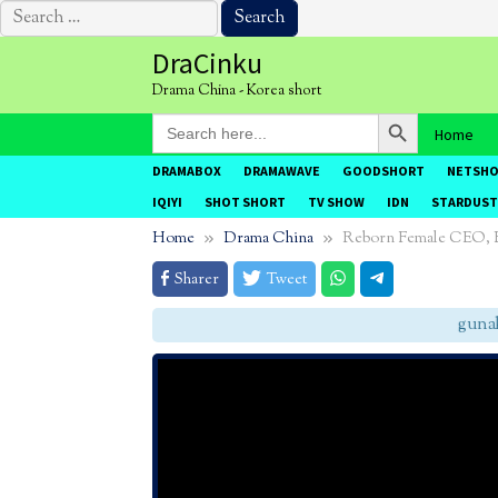
Search
for:
Skip
DraCinku
to
Drama China - Korea short
content
Search Button
Search
Home
for:
DRAMABOX
DRAMAWAVE
GOODSHORT
NETSH
IQIYI
SHOT SHORT
TV SHOW
IDN
STARDUST
Home
Drama China
Reborn Female CEO, E
Sharer
Tweet
gunakan