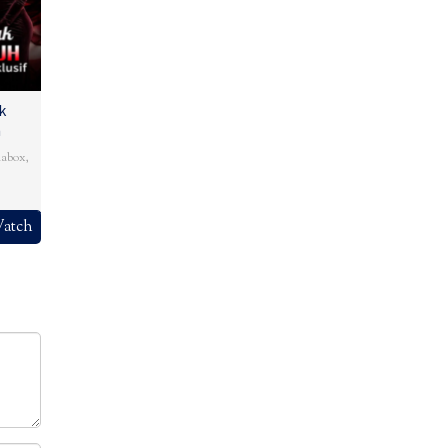
k
h
abox
,
atch