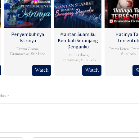
Penyembuhnya
Mantan Suamiku
Hatinya Ta
Istrinya
Kembali Seranjang
Tersentu
Denganku
Drama China
,
Drama Korea
,
Dram
Dramawave
,
Sub Indo
Sub Indo
Drama China
,
Dramawave
,
Sub Indo
Watch
Watch
W
arked
*