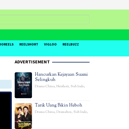
BOREELS
REELSHORT
VIGLOO
REELBUZZ
ADVERTISEMENT
Hancurkan Kejayaan Suami
Selingkuh
Drama China
,
Netshort
,
Sub Indo
,
Tarik Uang Bikin Heboh
Drama China
,
Dramabox
,
Sub Indo
,