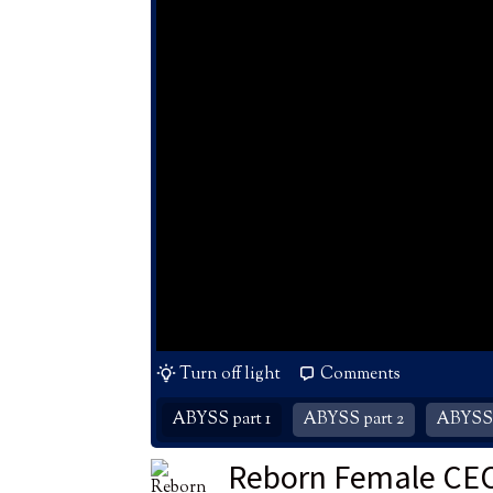
Turn off light
Comments
ABYSS part 1
ABYSS part 2
ABYSS 
Reborn Female CEO