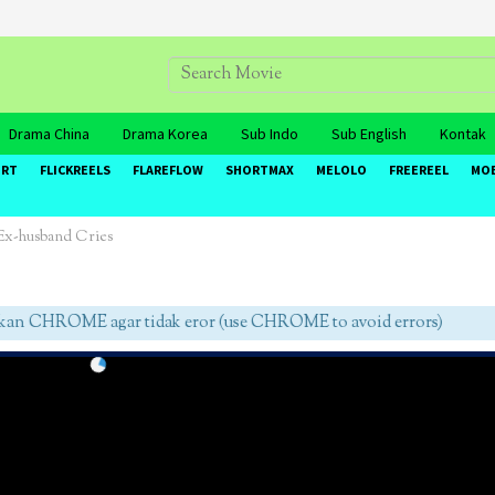
Drama China
Drama Korea
Sub Indo
Sub English
Kontak
ORT
FLICKREELS
FLAREFLOW
SHORTMAX
MELOLO
FREEREEL
MO
x-husband Cries
 CHROME agar tidak eror (use CHROME to avoid errors)