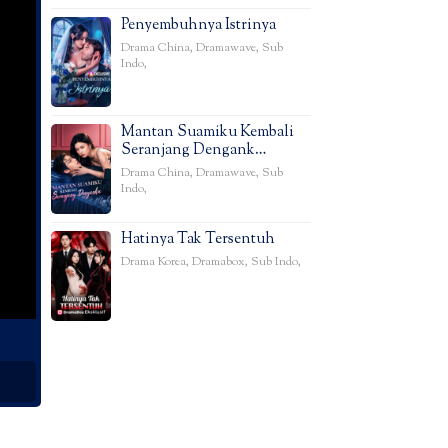
Penyembuhnya Istrinya
Drama China
,
Dramawave
,
Sub
Indo
,
Mantan Suamiku Kembali
Seranjang Dengank…
Drama China
,
Dramawave
,
Sub
Indo
,
Hatinya Tak Tersentuh
Drama Korea
,
Dramabox
,
Sub Indo
,