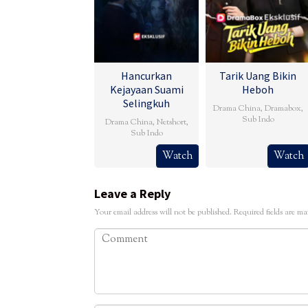
Hancurkan
Tarik Uang Bikin
Kejayaan Suami
Heboh
Selingkuh
Drama China
,
Dramabox
,
Sub Indo
Drama China
,
Netshort
,
Sub Indo
Watch
Watch
Leave a Reply
Your email address will not be published.
Required fields are m