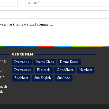
wser for the next time I comment.
GENRE FILM
ming
Dramabox
Drama China
Drama Korea
Dramawave
Flickreels
GoodShort
Netshort
 di
apat
Reelshort
Sub English
Sub Indo
ut di
nk-