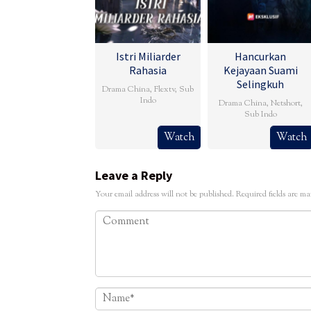
Istri Miliarder
Hancurkan
Rahasia
Kejayaan Suami
Selingkuh
Drama China
,
Flextv
,
Sub
Indo
Drama China
,
Netshort
,
Sub Indo
Watch
Watch
Leave a Reply
Your email address will not be published.
Required fields are m