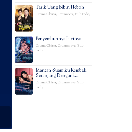
Tarik Uang Bikin Heboh
Drama China
,
Dramabox
,
Sub Indo
,
Penyembuhnya Istrinya
Drama China
,
Dramawave
,
Sub
Indo
,
Mantan Suamiku Kembali
Seranjang Dengank…
Drama China
,
Dramawave
,
Sub
Indo
,