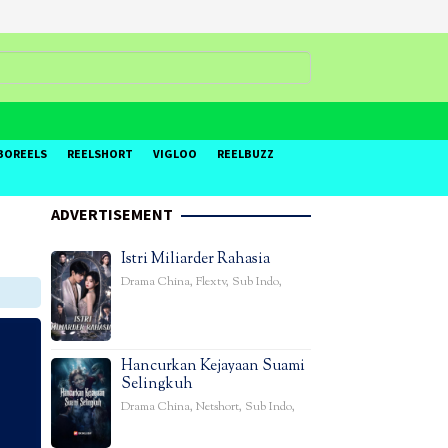
BOREELS
REELSHORT
VIGLOO
REELBUZZ
ADVERTISEMENT
Istri Miliarder Rahasia
Drama China
,
Flextv
,
Sub Indo
,
Hancurkan Kejayaan Suami
Selingkuh
Drama China
,
Netshort
,
Sub Indo
,