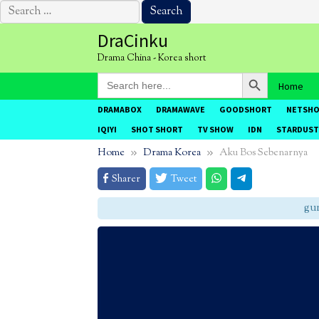
Search
for:
Skip
DraCinku
to
Drama China - Korea short
content
Search Button
Search
Home
for:
DRAMABOX
DRAMAWAVE
GOODSHORT
NETSH
IQIYI
SHOT SHORT
TV SHOW
IDN
STARDUST
Home
Drama Korea
Aku Bos Sebenarnya
Sharer
Tweet
gunak