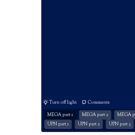
Turn off light
Comments
MEGA part 1
MEGA part 2
MEGA pa
UPN part 1
UPN part 2
UPN part 3