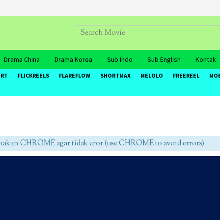
Drama China
Drama Korea
Sub Indo
Sub English
Kontak
ORT
FLICKREELS
FLAREFLOW
SHORTMAX
MELOLO
FREEREEL
MO
an CHROME agar tidak eror (use CHROME to avoid errors)