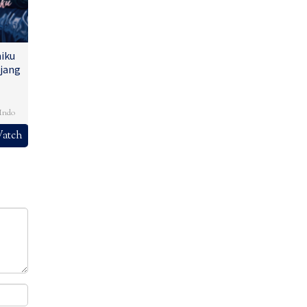
iku
jang
,
Indo
atch