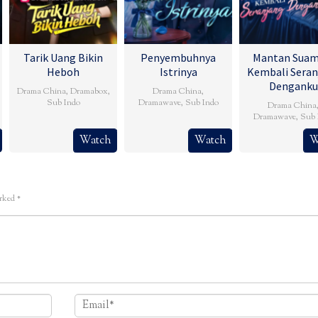
Tarik Uang Bikin
Penyembuhnya
Mantan Suam
Heboh
Istrinya
Kembali Seran
Denganku
Drama China
,
Dramabox
,
Drama China
,
Sub Indo
Dramawave
,
Sub Indo
Drama China
Dramawave
,
Sub 
Watch
Watch
W
arked
*