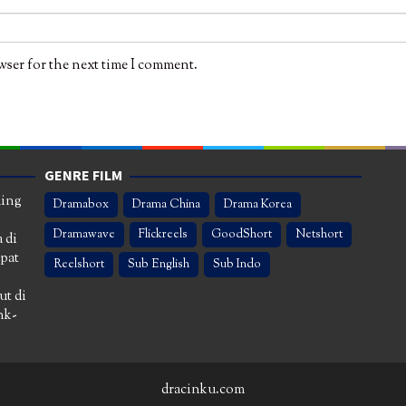
wser for the next time I comment.
GENRE FILM
ming
Dramabox
Drama China
Drama Korea
Dramawave
Flickreels
GoodShort
Netshort
 di
apat
Reelshort
Sub English
Sub Indo
ut di
nk-
dracinku.com