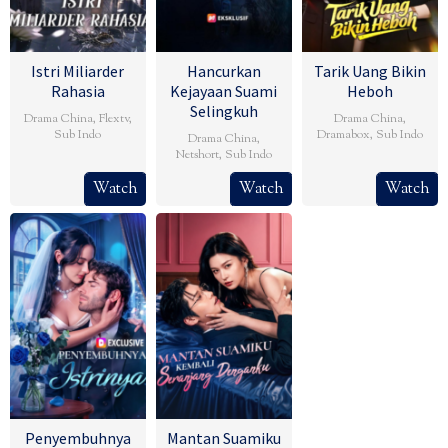
Istri Miliarder
Hancurkan
Tarik Uang Bikin
Rahasia
Kejayaan Suami
Heboh
Selingkuh
Drama China
,
Flextv
,
Drama China
,
Sub Indo
Dramabox
,
Sub Indo
Drama China
,
Netshort
,
Sub Indo
Watch
Watch
Watch
Penyembuhnya
Mantan Suamiku