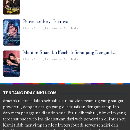
Penyembuhnya Istrinya
Drama China
,
Dramawave
,
Sub Indo
,
Mantan Suamiku Kembali Seranjang Dengank…
Drama China
,
Dramawave
,
Sub Indo
,
TENTANG DRACINKU.COM
dracinku.com adalah sebuah situs movie streaming yang sangat
powerful, dengan design yang di sesuaikan dengan tampilan
dan mata pengguna di indonesia. Perlu diketahui, film-film yang
terdapat pada web ini didapatkan dari web pencarian di internet.
Kami tidak menyimpan file film tersebut di server sendiri dan