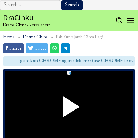
Search
for:
Skip
DraCinku
to
Drama China - Korea short
content
Home
Drama China
Pak Yuno Jatuh Cinta Lagi
Sharer
Tweet
gunakan CHROME agar tidak eror (use CHROME to avoid 