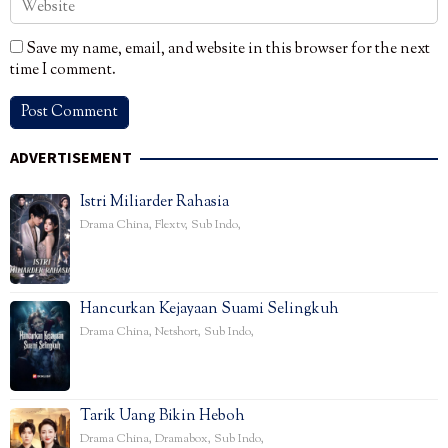
Save my name, email, and website in this browser for the next
time I comment.
ADVERTISEMENT
Istri Miliarder Rahasia
Drama China
,
Flextv
,
Sub Indo
,
Hancurkan Kejayaan Suami Selingkuh
Drama China
,
Netshort
,
Sub Indo
,
Tarik Uang Bikin Heboh
Drama China
,
Dramabox
,
Sub Indo
,