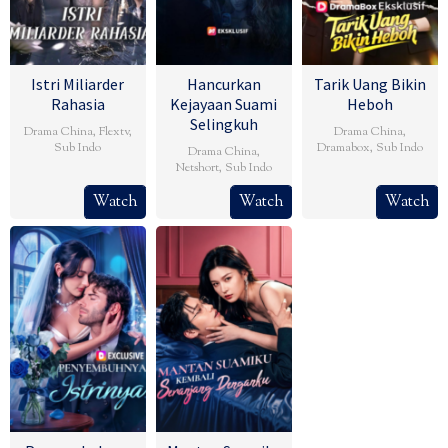
Istri Miliarder
Hancurkan
Tarik Uang Bikin
Rahasia
Kejayaan Suami
Heboh
Selingkuh
Drama China
,
Flextv
,
Drama China
,
Sub Indo
Dramabox
,
Sub Indo
Drama China
,
Netshort
,
Sub Indo
Watch
Watch
Watch