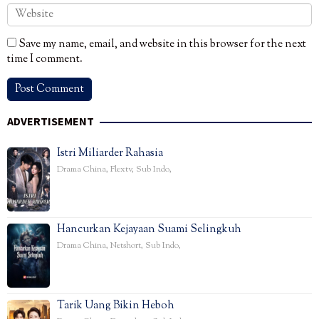
Save my name, email, and website in this browser for the next
time I comment.
ADVERTISEMENT
Istri Miliarder Rahasia
Drama China
,
Flextv
,
Sub Indo
,
Hancurkan Kejayaan Suami Selingkuh
Drama China
,
Netshort
,
Sub Indo
,
Tarik Uang Bikin Heboh