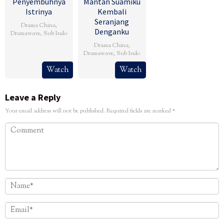
Penyembuhnya
Mantan Suamiku
Istrinya
Kembali
Seranjang
Drama China
,
Denganku
Dramawave
,
Sub Indo
Drama China
,
Dramawave
,
Sub Indo
Watch
Watch
Leave a Reply
Your email address will not be published.
Required fields are marked
*