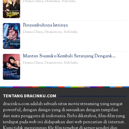
Drama China
,
Dramabox
,
Sub Indo
,
Penyembuhnya Istrinya
Drama China
,
Dramawave
,
Sub Indo
,
Mantan Suamiku Kembali Seranjang Dengank…
Drama China
,
Dramawave
,
Sub Indo
,
TENTANG DRACINKU.COM
dracinku.com adalah sebuah situs movie streaming yang sangat
powerful, dengan design yang di sesuaikan dengan tampilan
dan mata pengguna di indonesia. Perlu diketahui, film-film yang
terdapat pada web ini didapatkan dari web pencarian di internet.
Kami tidak menyimpan file film tersebut di server sendiri dan