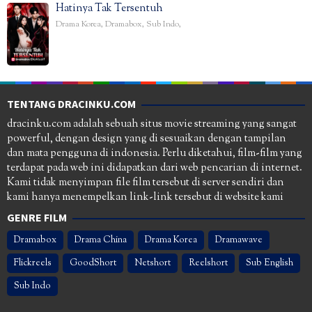
Hatinya Tak Tersentuh
Drama Korea
,
Dramabox
,
Sub Indo
,
TENTANG DRACINKU.COM
dracinku.com adalah sebuah situs movie streaming yang sangat
powerful, dengan design yang di sesuaikan dengan tampilan
dan mata pengguna di indonesia. Perlu diketahui, film-film yang
terdapat pada web ini didapatkan dari web pencarian di internet.
Kami tidak menyimpan file film tersebut di server sendiri dan
kami hanya menempelkan link-link tersebut di website kami
GENRE FILM
Dramabox
Drama China
Drama Korea
Dramawave
Flickreels
GoodShort
Netshort
Reelshort
Sub English
Sub Indo