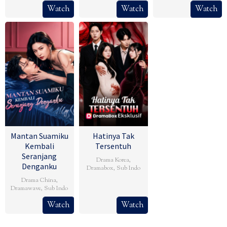
Watch
Watch
Watch
Mantan Suamiku
Hatinya Tak
Kembali
Tersentuh
Seranjang
Drama Korea
,
Denganku
Dramabox
,
Sub Indo
Drama China
,
Dramawave
,
Sub Indo
Watch
Watch