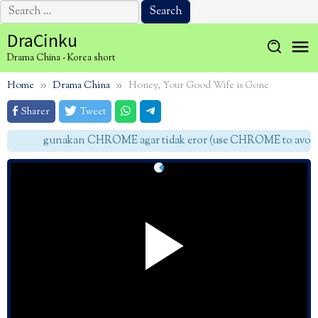
Search
for:
Skip
DraCinku
to
Drama China - Korea short
content
Home
Drama China
Honey, Your Good Wife is Gone
Sharer
Tweet
gunakan CHROME agar tidak eror (use CHROME to avoid e