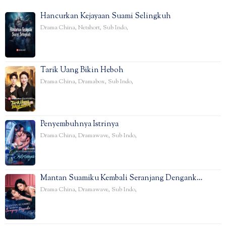
Hancurkan Kejayaan Suami Selingkuh
Drama China
,
Netshort
,
Sub Indo
,
Tarik Uang Bikin Heboh
Drama China
,
Dramabox
,
Sub Indo
,
Penyembuhnya Istrinya
Drama China
,
Dramawave
,
Sub Indo
,
Mantan Suamiku Kembali Seranjang Dengank…
Drama China
,
Dramawave
,
Sub Indo
,