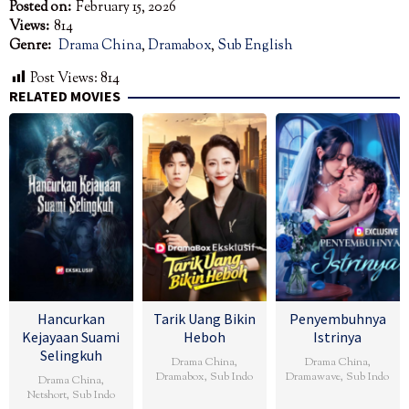
Posted on:
February 15, 2026
Views:
814
Genre:
Drama China
,
Dramabox
,
Sub English
Post Views:
814
RELATED MOVIES
Hancurkan
Tarik Uang Bikin
Penyembuhnya
Kejayaan Suami
Heboh
Istrinya
Selingkuh
Drama China
,
Drama China
,
Dramabox
,
Sub Indo
Dramawave
,
Sub Indo
Drama China
,
Netshort
,
Sub Indo