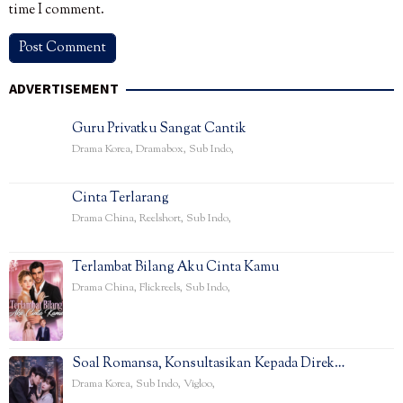
time I comment.
ADVERTISEMENT
Guru Privatku Sangat Cantik
Drama Korea
,
Dramabox
,
Sub Indo
,
Cinta Terlarang
Drama China
,
Reelshort
,
Sub Indo
,
Terlambat Bilang Aku Cinta Kamu
Drama China
,
Flickreels
,
Sub Indo
,
Soal Romansa, Konsultasikan Kepada Direk…
Drama Korea
,
Sub Indo
,
Vigloo
,