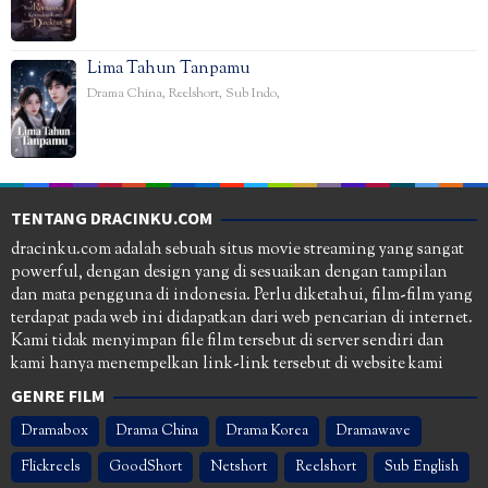
Lima Tahun Tanpamu
Drama China
,
Reelshort
,
Sub Indo
,
TENTANG DRACINKU.COM
dracinku.com adalah sebuah situs movie streaming yang sangat
powerful, dengan design yang di sesuaikan dengan tampilan
dan mata pengguna di indonesia. Perlu diketahui, film-film yang
terdapat pada web ini didapatkan dari web pencarian di internet.
Kami tidak menyimpan file film tersebut di server sendiri dan
kami hanya menempelkan link-link tersebut di website kami
GENRE FILM
Dramabox
Drama China
Drama Korea
Dramawave
Flickreels
GoodShort
Netshort
Reelshort
Sub English