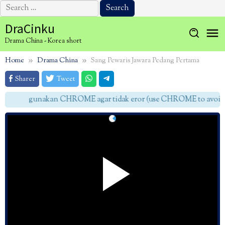
Search
for:
Skip
DraCinku
to
Drama China - Korea short
content
Home
Drama China
Sang Pewaris Jawara Pedang Pertama
Sharer
Tweet
gunakan CHROME agar tidak eror (use CHROME to avoid e