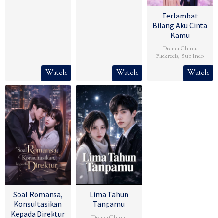
Terlambat
Bilang Aku Cinta
Kamu
Drama China
,
Flickreels
,
Sub Indo
Watch
Watch
Watch
Soal Romansa,
Lima Tahun
Konsultasikan
Tanpamu
Kepada Direktur
Drama China
,