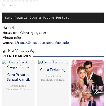
No votes
Sang Pewaris Jawara Pedang Pertama
By:
feri
Posted on:
February 12, 2026
Views:
1089
Genre:
Drama China
,
Netshort
,
Sub Indo
Post Views:
1,089
RELATED MOVIES
Cinta Terlarang
Guru Privatku
Drama China
,
Sangat Cantik
Reelshort
,
Sub Indo
Drama Korea
,
Dramabox
,
Sub Indo