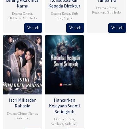
Kamu
Kepada Direktur
Drama China
,
Reelshort
,
Sub Indo
Drama China
,
Drama Korea
,
Sub
Flickreels
,
Sub Indo
Indo
,
Vigloo
Watch
Watch
Watch
Istri Miliarder
Hancurkan
Rahasia
Kejayaan Suami
Selingkuh
Drama China
,
Flextv
,
Sub Indo
Drama China
,
Netshort
,
Sub Indo