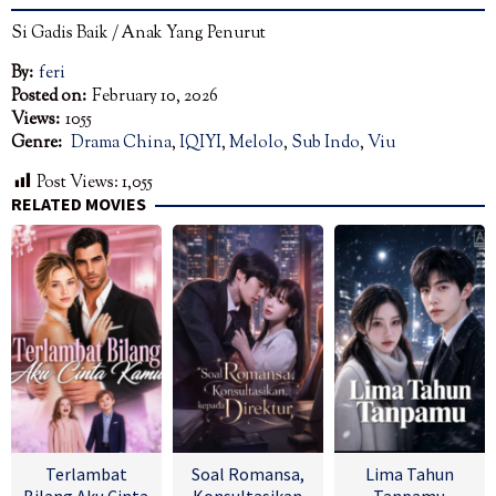
Si Gadis Baik / Anak Yang Penurut
By:
feri
Posted on:
February 10, 2026
Views:
1055
Genre:
Drama China
,
IQIYI
,
Melolo
,
Sub Indo
,
Viu
Post Views:
1,055
RELATED MOVIES
Terlambat
Soal Romansa,
Lima Tahun
Bilang Aku Cinta
Konsultasikan
Tanpamu