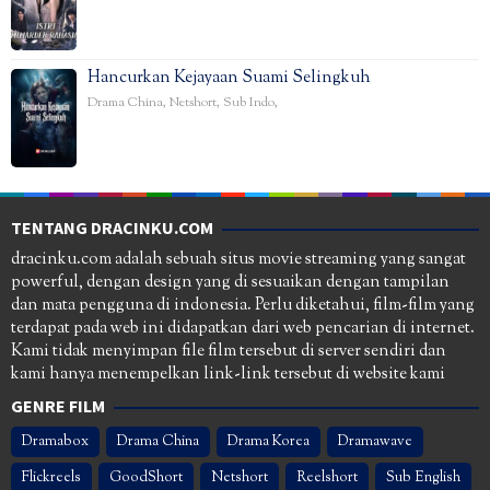
Hancurkan Kejayaan Suami Selingkuh
Drama China
,
Netshort
,
Sub Indo
,
TENTANG DRACINKU.COM
dracinku.com adalah sebuah situs movie streaming yang sangat
powerful, dengan design yang di sesuaikan dengan tampilan
dan mata pengguna di indonesia. Perlu diketahui, film-film yang
terdapat pada web ini didapatkan dari web pencarian di internet.
Kami tidak menyimpan file film tersebut di server sendiri dan
kami hanya menempelkan link-link tersebut di website kami
GENRE FILM
Dramabox
Drama China
Drama Korea
Dramawave
Flickreels
GoodShort
Netshort
Reelshort
Sub English