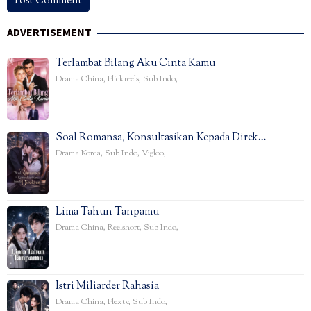
ADVERTISEMENT
Terlambat Bilang Aku Cinta Kamu
Drama China
,
Flickreels
,
Sub Indo
,
Soal Romansa, Konsultasikan Kepada Direk…
Drama Korea
,
Sub Indo
,
Vigloo
,
Lima Tahun Tanpamu
Drama China
,
Reelshort
,
Sub Indo
,
Istri Miliarder Rahasia
Drama China
,
Flextv
,
Sub Indo
,