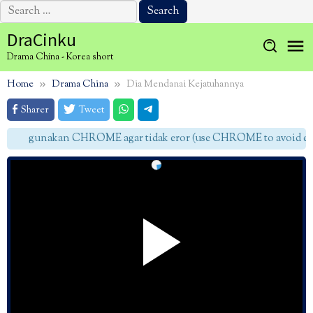
Search
for:
Skip
DraCinku
to
Drama China - Korea short
content
Home
Drama China
Dia Mendanai Kejatuhannya
Sharer
Tweet
gunakan CHROME agar tidak eror (use CHROME to avoid err