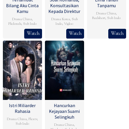
Bilang Aku Cinta
Konsultasikan
Tanpamu
Kamu
Kepada Direktur
Drama China
,
Reelshort
,
Sub Indo
Drama China
,
Drama Korea
,
Sub
Flickreels
,
Sub Indo
Indo
,
Vigloo
Watch
Watch
Watch
Istri Miliarder
Hancurkan
Rahasia
Kejayaan Suami
Selingkuh
Drama China
,
Flextv
,
Sub Indo
Drama China
,