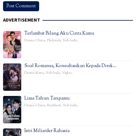
ADVERTISEMENT
Terlambat Bilang Aku Cinta Kamu
Drama China
,
Flickreels
,
Sub Indo
,
Soal Romansa, Konsultasikan Kepada Direk…
Drama Korea
,
Sub Indo
,
Vigloo
,
Lima Tahun Tanpamu
Drama China
,
Reelshort
,
Sub Indo
,
Istri Miliarder Rahasia