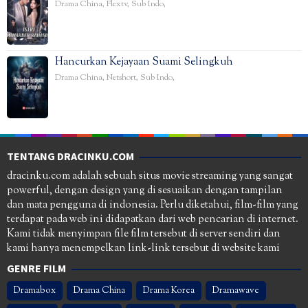
Drama China
,
Flextv
,
Sub Indo
,
Hancurkan Kejayaan Suami Selingkuh
Drama China
,
Netshort
,
Sub Indo
,
TENTANG DRACINKU.COM
dracinku.com adalah sebuah situs movie streaming yang sangat
powerful, dengan design yang di sesuaikan dengan tampilan
dan mata pengguna di indonesia. Perlu diketahui, film-film yang
terdapat pada web ini didapatkan dari web pencarian di internet.
Kami tidak menyimpan file film tersebut di server sendiri dan
kami hanya menempelkan link-link tersebut di website kami
GENRE FILM
Dramabox
Drama China
Drama Korea
Dramawave