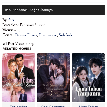
Dia Mendanai Kejatuhannya
By:
feri
Posted on:
February 8, 2026
Views:
1019
Genre:
Drama China
,
Dramawave
,
Sub Indo
Post Views:
1,019
RELATED MOVIES
Terlambat
Soal Romansa,
Lima Tahun