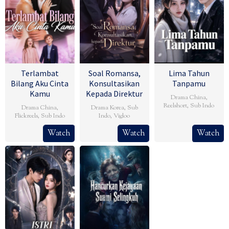
Terlambat
Soal Romansa,
Lima Tahun
Bilang Aku Cinta
Konsultasikan
Tanpamu
Kamu
Kepada Direktur
Drama China
,
Reelshort
,
Sub Indo
Drama China
,
Drama Korea
,
Sub
Flickreels
,
Sub Indo
Indo
,
Vigloo
Watch
Watch
Watch