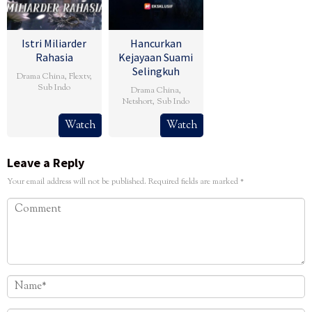
Istri Miliarder
Hancurkan
Rahasia
Kejayaan Suami
Selingkuh
Drama China
,
Flextv
,
Sub Indo
Drama China
,
Netshort
,
Sub Indo
Watch
Watch
Leave a Reply
Your email address will not be published.
Required fields are marked
*