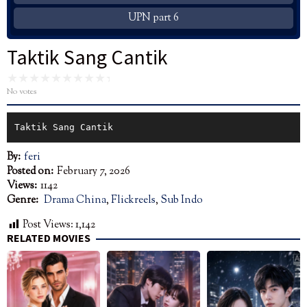
UPN part 6
Taktik Sang Cantik
No votes
Taktik Sang Cantik
By:
feri
Posted on:
February 7, 2026
Views:
1142
Genre:
Drama China
,
Flickreels
,
Sub Indo
Post Views:
1,142
RELATED MOVIES