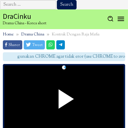
Search
for:
Skip
DraCinku
to
Drama China - Korea short
content
Home
Drama China
Kontrak Dengan Raja Mafia
Sharer
Tweet
gunakan CHROME agar tidak eror (use CHROME to avoid e