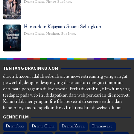
Drama China
,
Flextv
,
Sub Indo
,
Hancurkan Kejayaan Suami Selingkuh
Drama China
,
Netshort
,
Sub Indo
,
TENTANG DRACINKU.COM
dracinku.com adalah sebuah situs movie streaming yang sangat
powerful, dengan design yang di sesuaikan dengan tampilan
dan mata pengguna di indonesia. Perlu diketahui, film-film yang
terdapat pada web ini didapatkan dari web pencarian di internet.
Kami tidak menyimpan file film tersebut di server sendiri dan
kami hanya menempelkan link-link tersebut di website kami
GENRE FILM
Dramabox
Drama China
Drama Korea
Dramawave