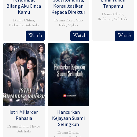
Bilang Aku Cinta
Konsultasikan
Tanpamu
Kamu
Kepada Direktur
Drama China
,
Reelshort
,
Sub Indo
Drama China
,
Drama Korea
,
Sub
Flickreels
,
Sub Indo
Indo
,
Vigloo
Watch
Watch
Watch
Istri Miliarder
Hancurkan
Rahasia
Kejayaan Suami
Selingkuh
Drama China
,
Flextv
,
Sub Indo
Drama China
,