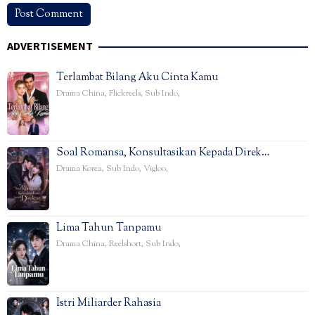
ADVERTISEMENT
Terlambat Bilang Aku Cinta Kamu
Drama China
,
Flickreels
,
Sub Indo
,
Soal Romansa, Konsultasikan Kepada Direk…
Drama Korea
,
Sub Indo
,
Vigloo
,
Lima Tahun Tanpamu
Drama China
,
Reelshort
,
Sub Indo
,
Istri Miliarder Rahasia