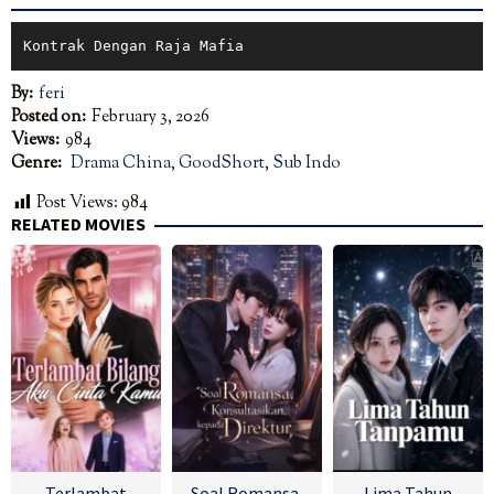
Kontrak Dengan Raja Mafia
By:
feri
Posted on:
February 3, 2026
Views:
984
Genre:
Drama China
,
GoodShort
,
Sub Indo
Post Views:
984
RELATED MOVIES
Terlambat
Soal Romansa,
Lima Tahun