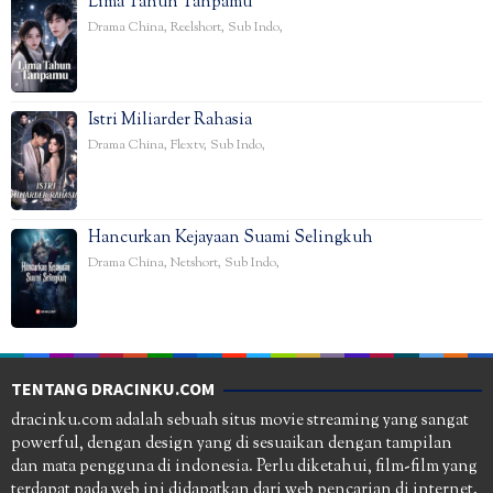
Lima Tahun Tanpamu
Drama China
,
Reelshort
,
Sub Indo
,
Istri Miliarder Rahasia
Drama China
,
Flextv
,
Sub Indo
,
Hancurkan Kejayaan Suami Selingkuh
Drama China
,
Netshort
,
Sub Indo
,
TENTANG DRACINKU.COM
dracinku.com adalah sebuah situs movie streaming yang sangat
powerful, dengan design yang di sesuaikan dengan tampilan
dan mata pengguna di indonesia. Perlu diketahui, film-film yang
terdapat pada web ini didapatkan dari web pencarian di internet.