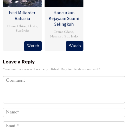
Istri Miliarder
Hancurkan
Rahasia
Kejayaan Suami
Selingkuh
Drama China
,
Flextv
,
Sub Indo
Drama China
,
Netshort
,
Sub Indo
Watch
Watch
Leave a Reply
Your email address will not be published.
Required fields are marked
*