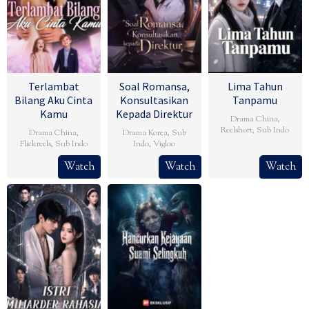
Terlambat
Soal Romansa,
Lima Tahun
Bilang Aku Cinta
Konsultasikan
Tanpamu
Kamu
Kepada Direktur
Drama China
,
Reelshort
,
Sub Indo
Drama China
,
Drama Korea
,
Sub
Flickreels
,
Sub Indo
Indo
,
Vigloo
Watch
Watch
Watch