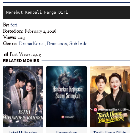
Merebut Kembali Harga Diri
By:
feri
Posted on:
February 2, 2026
Views:
2015
Genre:
Drama Korea
,
Dramabox
,
Sub Indo
Post Views:
2,015
RELATED MOVIES
Istri Miliarder
Hancurkan
Tarik Uang Bikin