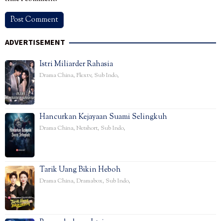
ADVERTISEMENT
Istri Miliarder Rahasia
Drama China
,
Flextv
,
Sub Indo
,
Hancurkan Kejayaan Suami Selingkuh
Drama China
,
Netshort
,
Sub Indo
,
Tarik Uang Bikin Heboh
Drama China
,
Dramabox
,
Sub Indo
,