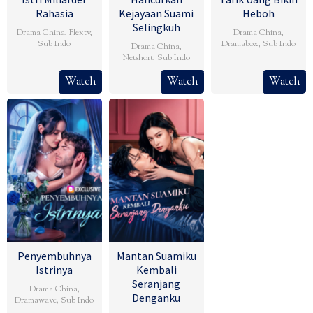
Rahasia
Kejayaan Suami
Heboh
Selingkuh
Drama China
,
Flextv
,
Drama China
,
Sub Indo
Dramabox
,
Sub Indo
Drama China
,
Netshort
,
Sub Indo
Watch
Watch
Watch
Penyembuhnya
Mantan Suamiku
Istrinya
Kembali
Seranjang
Drama China
,
Denganku
Dramawave
,
Sub Indo