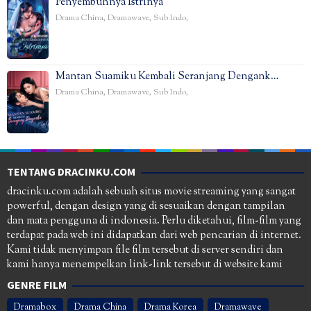
Penyembuhnya Istrinya
Drama China
,
Dramawave
,
Sub Indo
,
Mantan Suamiku Kembali Seranjang Dengank…
Drama China
,
Dramawave
,
Sub Indo
,
TENTANG DRACINKU.COM
dracinku.com adalah sebuah situs movie streaming yang sangat
powerful, dengan design yang di sesuaikan dengan tampilan
dan mata pengguna di indonesia. Perlu diketahui, film-film yang
terdapat pada web ini didapatkan dari web pencarian di internet.
Kami tidak menyimpan file film tersebut di server sendiri dan
kami hanya menempelkan link-link tersebut di website kami
GENRE FILM
Dramabox
Drama China
Drama Korea
Dramawave