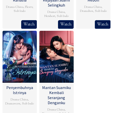
Selingkuh
Drama China
,
Flextv
,
Drama China
,
Sub Indo
Dramabox
,
Sub Indo
Drama China
,
Netshort
,
Sub Indo
Watch
Watch
Watch
Penyembuhnya
Mantan Suamiku
Istrinya
Kembali
Seranjang
Drama China
,
Denganku
Dramawave
,
Sub Indo
Drama China
,