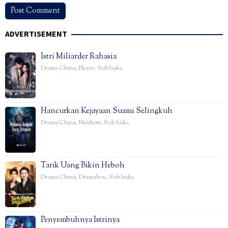
ADVERTISEMENT
Istri Miliarder Rahasia
Drama China
,
Flextv
,
Sub Indo
,
Hancurkan Kejayaan Suami Selingkuh
Drama China
,
Netshort
,
Sub Indo
,
Tarik Uang Bikin Heboh
Drama China
,
Dramabox
,
Sub Indo
,
Penyembuhnya Istrinya