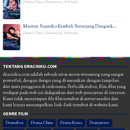
Drama China
,
Dramawave
,
Sub Indo
,
Mantan Suamiku Kembali Seranjang Dengank…
Drama China
,
Dramawave
,
Sub Indo
,
TENTANG DRACINKU.COM
dracinku.com adalah sebuah situs movie streaming yang sangat
powerful, dengan design yang di sesuaikan dengan tampilan
dan mata pengguna di indonesia. Perlu diketahui, film-film yang
terdapat pada web ini didapatkan dari web pencarian di internet.
Kami tidak menyimpan file film tersebut di server sendiri dan
kami hanya menempelkan link-link tersebut di website kami
GENRE FILM
Dramabox
Drama China
Drama Korea
Dramawave