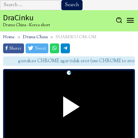
Search
for:
Skip
DraCinku
to
Drama China - Korea short
content
Home
Drama China
SUAMIKU OM-OM
Sharer
Tweet
gunakan CHROME agar tidak eror (use CHROME to avoid e