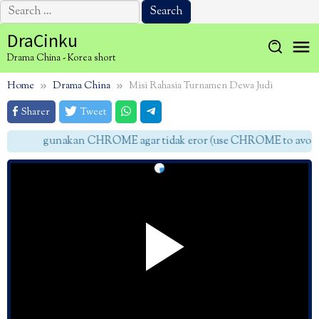
Search
for:
Skip
DraCinku
to
Drama China - Korea short
content
Home
Drama China
Misi Rahasia Turnamen Dewa Judi
Sharer
Tweet
gunakan CHROME agar tidak eror (use CHROME to avoid e