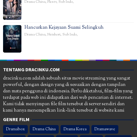
Drama China
,
Flextv
,
Sub Indo
,
Hancurkan Kejayaan Suami Selingkuh
Drama China
,
Netshort
,
Sub Indo
,
TENTANG DRACINKU.COM
dracinku.com adalah sebuah situs movie streaming yang sangat
powerful, dengan design yang di sesuaikan dengan tampilan
dan mata pengguna di indonesia. Perlu diketahui, film-film yang
terdapat pada web ini didapatkan dari web pencarian di internet.
Kami tidak menyimpan file film tersebut di server sendiri dan
kami hanya menempelkan link-link tersebut di website kami
GENRE FILM
Dramabox
Drama China
Drama Korea
Dramawave