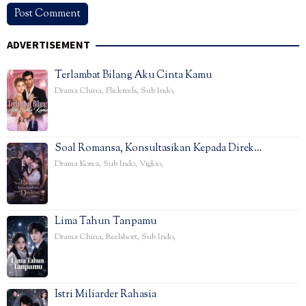
ADVERTISEMENT
Terlambat Bilang Aku Cinta Kamu
Drama China
,
Flickreels
,
Sub Indo
,
Soal Romansa, Konsultasikan Kepada Direk…
Drama Korea
,
Sub Indo
,
Vigloo
,
Lima Tahun Tanpamu
Drama China
,
Reelshort
,
Sub Indo
,
Istri Miliarder Rahasia