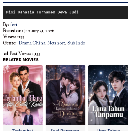
Misi Rahasia Turnamen Dewa Judi
By:
feri
Posted on:
January 31, 2026
Views:
1133
Genre:
Drama China
,
Netshort
,
Sub Indo
Post Views:
1,133
RELATED MOVIES
Terlambat
Soal Romansa,
Lima Tahun