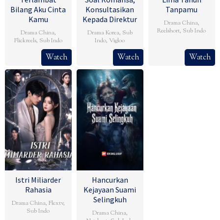
Bilang Aku Cinta
Konsultasikan
Tanpamu
Kamu
Kepada Direktur
Drama China
,
Reelshort
,
Sub Indo
Drama China
,
Drama Korea
,
Sub
Flickreels
,
Sub Indo
Indo
,
Vigloo
Watch
Watch
Watch
Istri Miliarder
Hancurkan
Rahasia
Kejayaan Suami
Selingkuh
Drama China
,
Flextv
,
Sub Indo
Drama China
,