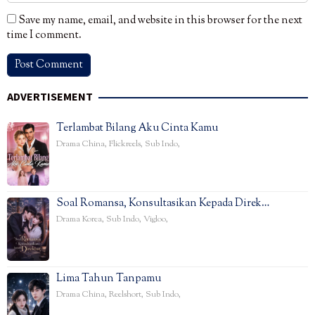
Save my name, email, and website in this browser for the next
time I comment.
ADVERTISEMENT
Terlambat Bilang Aku Cinta Kamu
Drama China
,
Flickreels
,
Sub Indo
,
Soal Romansa, Konsultasikan Kepada Direk…
Drama Korea
,
Sub Indo
,
Vigloo
,
Lima Tahun Tanpamu
Drama China
,
Reelshort
,
Sub Indo
,