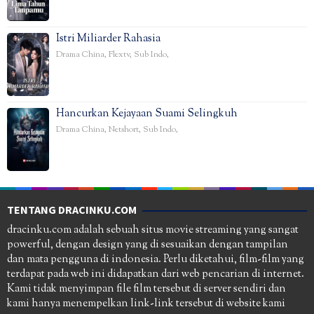
Istri Miliarder Rahasia
Drama China
,
Flextv
,
Sub Indo
,
Hancurkan Kejayaan Suami Selingkuh
Drama China
,
Netshort
,
Sub Indo
,
TENTANG DRACINKU.COM
dracinku.com adalah sebuah situs movie streaming yang sangat
powerful, dengan design yang di sesuaikan dengan tampilan
dan mata pengguna di indonesia. Perlu diketahui, film-film yang
terdapat pada web ini didapatkan dari web pencarian di internet.
Kami tidak menyimpan file film tersebut di server sendiri dan
kami hanya menempelkan link-link tersebut di website kami