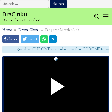
Search
for:
Skip
DraCinku
to
Drama China - Korea short
content
Home
Drama China
Pangeran Merah Muda
Sharer
Tweet
gunakan CHROME agar tidak eror (use CHROME to avoid 