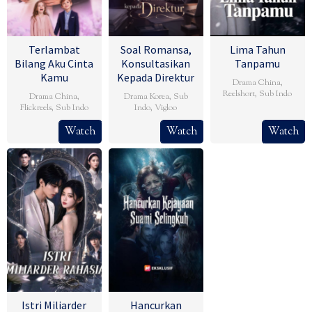
Terlambat
Soal Romansa,
Lima Tahun
Bilang Aku Cinta
Konsultasikan
Tanpamu
Kamu
Kepada Direktur
Drama China
,
Reelshort
,
Sub Indo
Drama China
,
Drama Korea
,
Sub
Flickreels
,
Sub Indo
Indo
,
Vigloo
Watch
Watch
Watch
Istri Miliarder
Hancurkan