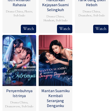
Rahasia
Kejayaan Suami
Heboh
Selingkuh
Drama China
,
Flextv
,
Drama China
,
Sub Indo
Dramabox
,
Sub Indo
Drama China
,
Netshort
,
Sub Indo
Watch
Watch
Watch
Penyembuhnya
Mantan Suamiku
Istrinya
Kembali
Seranjang
Drama China
,
Denganku
Dramawave
,
Sub Indo