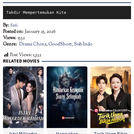
Takdir Mempertemukan Kita
By:
feri
Posted on:
January 25, 2026
Views:
1532
Genre:
Drama China
,
GoodShort
,
Sub Indo
Post Views:
1,532
RELATED MOVIES
Istri Miliarder
Hancurkan
Tarik Uang Bikin