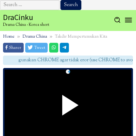
Search
for:
Skip
DraCinku
to
Drama China - Korea short
content
Home
Drama China
Takdir Mempertemukan Kita
Sharer
Tweet
gunakan CHROME agar tidak eror (use CHROME to avoid e