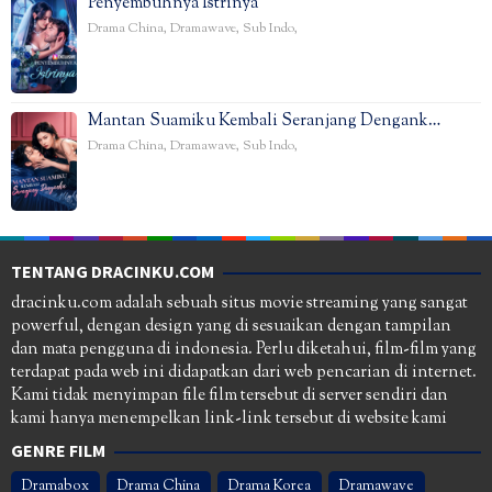
Penyembuhnya Istrinya
Drama China
,
Dramawave
,
Sub Indo
,
Mantan Suamiku Kembali Seranjang Dengank…
Drama China
,
Dramawave
,
Sub Indo
,
TENTANG DRACINKU.COM
dracinku.com adalah sebuah situs movie streaming yang sangat
powerful, dengan design yang di sesuaikan dengan tampilan
dan mata pengguna di indonesia. Perlu diketahui, film-film yang
terdapat pada web ini didapatkan dari web pencarian di internet.
Kami tidak menyimpan file film tersebut di server sendiri dan
kami hanya menempelkan link-link tersebut di website kami
GENRE FILM
Dramabox
Drama China
Drama Korea
Dramawave