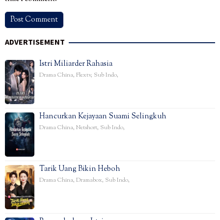
ADVERTISEMENT
Istri Miliarder Rahasia
Drama China
,
Flextv
,
Sub Indo
,
Hancurkan Kejayaan Suami Selingkuh
Drama China
,
Netshort
,
Sub Indo
,
Tarik Uang Bikin Heboh
Drama China
,
Dramabox
,
Sub Indo
,