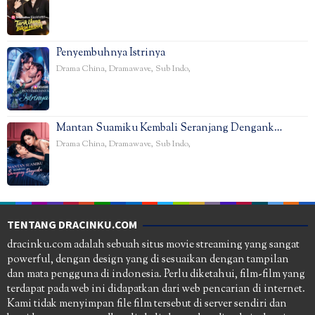
Penyembuhnya Istrinya
Drama China
,
Dramawave
,
Sub Indo
,
Mantan Suamiku Kembali Seranjang Dengank…
Drama China
,
Dramawave
,
Sub Indo
,
TENTANG DRACINKU.COM
dracinku.com adalah sebuah situs movie streaming yang sangat
powerful, dengan design yang di sesuaikan dengan tampilan
dan mata pengguna di indonesia. Perlu diketahui, film-film yang
terdapat pada web ini didapatkan dari web pencarian di internet.
Kami tidak menyimpan file film tersebut di server sendiri dan