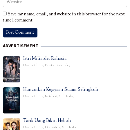
Save my name, email, and website in this browser for the next
time I comment.
ADVERTISEMENT
Istri Miliarder Rahasia
Drama China
,
Flextv
,
Sub Indo
,
Hancurkan Kejayaan Suami Selingkuh
Drama China
,
Netshort
,
Sub Indo
,
Tarik Uang Bikin Heboh
Drama China
,
Dramabox
,
Sub Indo
,