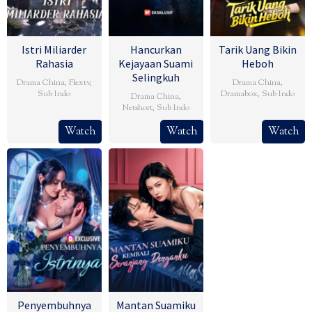
Istri Miliarder
Hancurkan
Tarik Uang Bikin
Rahasia
Kejayaan Suami
Heboh
Selingkuh
Drama China
,
Flextv
,
Drama China
,
Sub Indo
Dramabox
,
Sub Indo
Drama China
,
Netshort
,
Sub Indo
Watch
Watch
Watch
Penyembuhnya
Mantan Suamiku