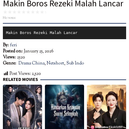
Makin Boros Rezeki Malah Lancar
No votes
Makin Boros Rezeki Malah Lancar
By:
feri
Posted on:
January 25, 2026
Views:
2520
Genre:
Drama China
,
Netshort
,
Sub Indo
Post Views:
2,520
RELATED MOVIES