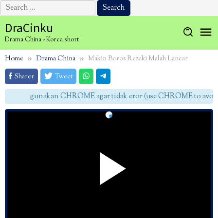
Search
for:
Skip
DraCinku
to
Drama China - Korea short
content
Home
Drama China
Makin Boros Rezeki Malah Lancar
Sharer
Tweet
gunakan CHROME agar tidak eror (use CHROME to avoid e