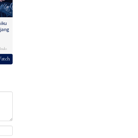
iku
jang
,
Indo
atch