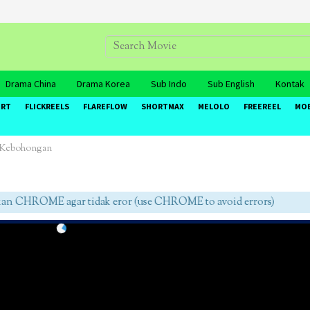
Drama China
Drama Korea
Sub Indo
Sub English
Kontak
ORT
FLICKREELS
FLAREFLOW
SHORTMAX
MELOLO
FREEREEL
MO
h Kebohongan
CHROME agar tidak eror (use CHROME to avoid errors)