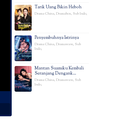
Tarik Uang Bikin Heboh
Drama China
,
Dramabox
,
Sub Indo
,
Penyembuhnya Istrinya
Drama China
,
Dramawave
,
Sub
Indo
,
Mantan Suamiku Kembali
Seranjang Dengank…
Drama China
,
Dramawave
,
Sub
Indo
,