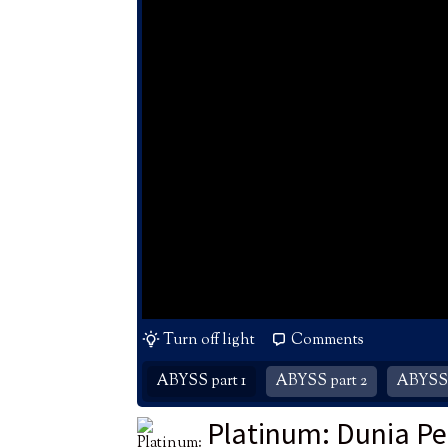
Turn off light
Comments
ABYSS part 1
ABYSS part 2
ABYSS 
Platinum: Dunia 