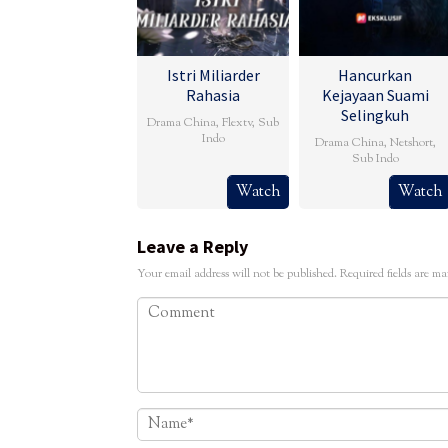
Istri Miliarder
Hancurkan
Rahasia
Kejayaan Suami
Selingkuh
Drama China
,
Flextv
,
Sub
Indo
Drama China
,
Netshort
,
Sub Indo
Watch
Watch
Leave a Reply
Your email address will not be published.
Required fields are m