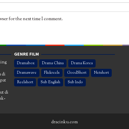
wser for the next time I comment.
GENRE FILM
ming
Dramabox
Drama China
Drama Korea
Dramawave
Flickreels
GoodShort
Netshort
 di
apat
Reelshort
Sub English
Sub Indo
ut di
nk-
dracinku.com