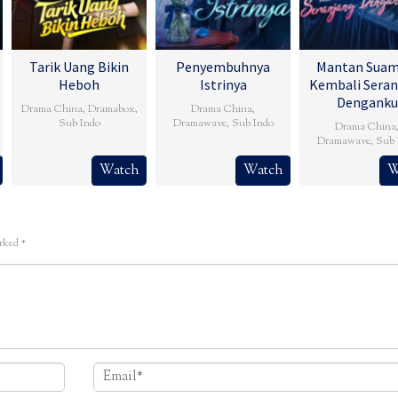
Tarik Uang Bikin
Penyembuhnya
Mantan Suam
Heboh
Istrinya
Kembali Seran
Denganku
Drama China
,
Dramabox
,
Drama China
,
Sub Indo
Dramawave
,
Sub Indo
Drama China
Dramawave
,
Sub 
Watch
Watch
W
arked
*