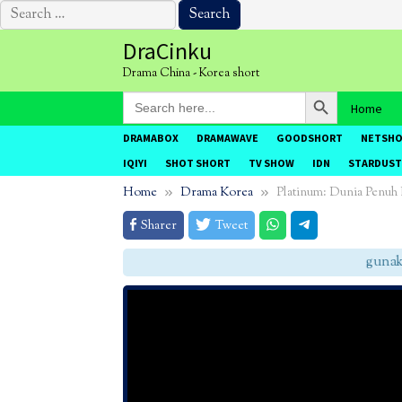
Search
for:
Skip
DraCinku
to
Drama China - Korea short
content
Search Button
Search
Home
for:
DRAMABOX
DRAMAWAVE
GOODSHORT
NETSH
IQIYI
SHOT SHORT
TV SHOW
IDN
STARDUST
Home
Drama Korea
Platinum: Dunia Penu
Sharer
Tweet
gunakan 