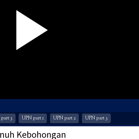
part 3
UPN part 1
UPN part 2
UPN part 3
Penuh Kebohongan