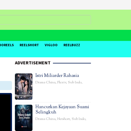
BOREELS
REELSHORT
VIGLOO
REELBUZZ
ADVERTISEMENT
Istri Miliarder Rahasia
Drama China
,
Flextv
,
Sub Indo
,
Hancurkan Kejayaan Suami
Selingkuh
Drama China
,
Netshort
,
Sub Indo
,