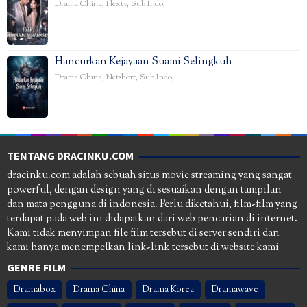
Drama China
,
Flextv
,
Sub Indo
,
Hancurkan Kejayaan Suami Selingkuh
Drama China
,
Netshort
,
Sub Indo
,
TENTANG DRACINKU.COM
dracinku.com adalah sebuah situs movie streaming yang sangat
powerful, dengan design yang di sesuaikan dengan tampilan
dan mata pengguna di indonesia. Perlu diketahui, film-film yang
terdapat pada web ini didapatkan dari web pencarian di internet.
Kami tidak menyimpan file film tersebut di server sendiri dan
kami hanya menempelkan link-link tersebut di website kami
GENRE FILM
Dramabox
Drama China
Drama Korea
Dramawave