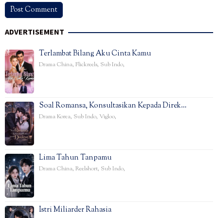
ADVERTISEMENT
Terlambat Bilang Aku Cinta Kamu
Drama China
,
Flickreels
,
Sub Indo
,
Soal Romansa, Konsultasikan Kepada Direk…
Drama Korea
,
Sub Indo
,
Vigloo
,
Lima Tahun Tanpamu
Drama China
,
Reelshort
,
Sub Indo
,
Istri Miliarder Rahasia