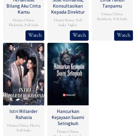
Bilang Aku Cinta
Konsultasikan
Tanpamu
Kamu
Kepada Direktur
Drama China
,
Reelshort
,
Sub Indo
Drama China
,
Drama Korea
,
Sub
Flickreels
,
Sub Indo
Indo
,
Vigloo
Watch
Watch
Watch
Istri Miliarder
Hancurkan
Rahasia
Kejayaan Suami
Selingkuh
Drama China
,
Flextv
,
Sub Indo
Drama China
,