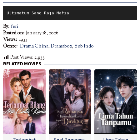
Ultimatum Sang Raja Mafia
By:
feri
Posted on:
January 18, 2026
Views:
2933
Genre:
Drama China
,
Dramabox
,
Sub Indo
Post Views:
2,933
RELATED MOVIES
Terlambat
Soal Romansa,
Lima Tahun