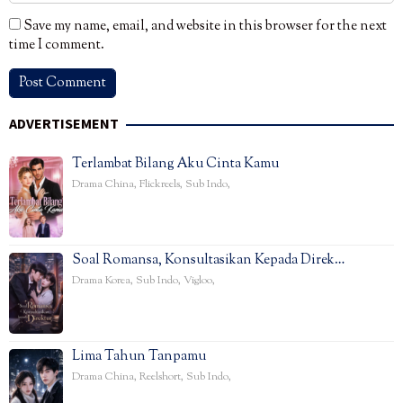
Save my name, email, and website in this browser for the next
time I comment.
ADVERTISEMENT
Terlambat Bilang Aku Cinta Kamu
Drama China
,
Flickreels
,
Sub Indo
,
Soal Romansa, Konsultasikan Kepada Direk…
Drama Korea
,
Sub Indo
,
Vigloo
,
Lima Tahun Tanpamu
Drama China
,
Reelshort
,
Sub Indo
,