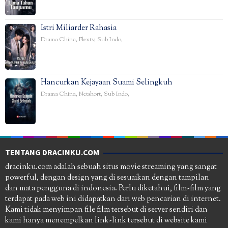
Istri Miliarder Rahasia
Drama China
,
Flextv
,
Sub Indo
,
Hancurkan Kejayaan Suami Selingkuh
Drama China
,
Netshort
,
Sub Indo
,
TENTANG DRACINKU.COM
dracinku.com adalah sebuah situs movie streaming yang sangat
powerful, dengan design yang di sesuaikan dengan tampilan
dan mata pengguna di indonesia. Perlu diketahui, film-film yang
terdapat pada web ini didapatkan dari web pencarian di internet.
Kami tidak menyimpan file film tersebut di server sendiri dan
kami hanya menempelkan link-link tersebut di website kami