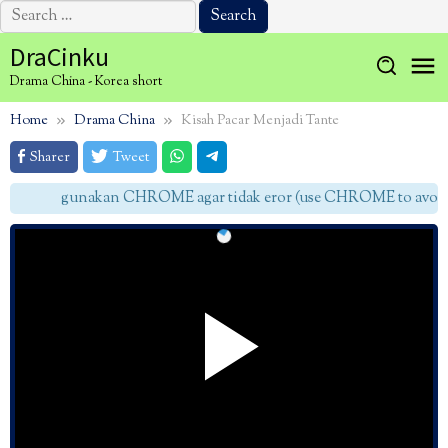
Search
for:
Skip
DraCinku
to
Drama China - Korea short
content
Home
Drama China
Kisah Pacar Menjadi Tante
Sharer
Tweet
gunakan CHROME agar tidak eror (use CHROME to avoid e