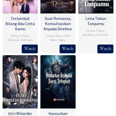
Terlambat
Soal Romansa,
Lima Tahun
Bilang Aku Cinta
Konsultasikan
Tanpamu
Kamu
Kepada Direktur
Drama China
,
Reelshort
,
Sub Indo
Drama China
,
Drama Korea
,
Sub
Flickreels
,
Sub Indo
Indo
,
Vigloo
Watch
Watch
Watch
Istri Miliarder
Hancurkan