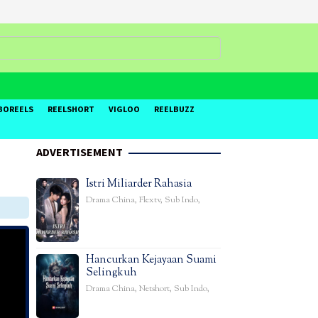
BOREELS
REELSHORT
VIGLOO
REELBUZZ
ADVERTISEMENT
Istri Miliarder Rahasia
Drama China
,
Flextv
,
Sub Indo
,
Hancurkan Kejayaan Suami
Selingkuh
Drama China
,
Netshort
,
Sub Indo
,