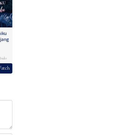
iku
jang
,
Indo
atch