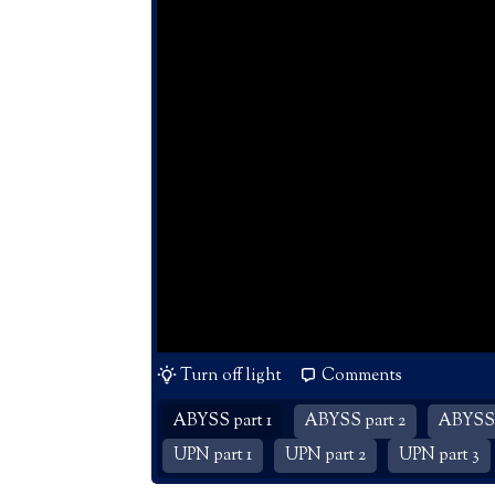
Turn off light
Comments
ABYSS part 1
ABYSS part 2
ABYSS 
UPN part 1
UPN part 2
UPN part 3