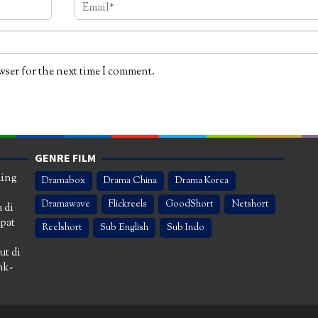
wser for the next time I comment.
GENRE FILM
ming
Dramabox
Drama China
Drama Korea
Dramawave
Flickreels
GoodShort
Netshort
 di
apat
Reelshort
Sub English
Sub Indo
ut di
nk-