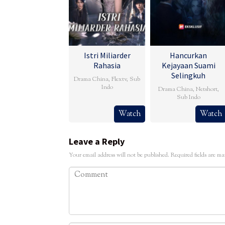
Istri Miliarder
Hancurkan
Rahasia
Kejayaan Suami
Selingkuh
Drama China
,
Flextv
,
Sub
Indo
Drama China
,
Netshort
,
Sub Indo
Watch
Watch
Leave a Reply
Your email address will not be published.
Required fields are m