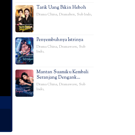
Tarik Uang Bikin Heboh
Drama China
,
Dramabox
,
Sub Indo
,
Penyembuhnya Istrinya
Drama China
,
Dramawave
,
Sub
Indo
,
Mantan Suamiku Kembali
Seranjang Dengank…
Drama China
,
Dramawave
,
Sub
Indo
,