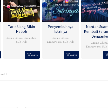
Tarik Uang Bikin
Penyembuhnya
Mantan Suam
Heboh
Istrinya
Kembali Seran
Denganku
Drama China
,
Dramabox
,
Drama China
,
Sub Indo
Dramawave
,
Sub Indo
Drama China
Dramawave
,
Sub 
Watch
Watch
W
arked
*