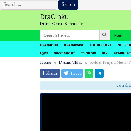
Search
for:
Skip
DraCinku
to
Drama China - Korea short
content
Search Button
Search
Home
for:
DRAMABOX
DRAMAWAVE
GOODSHORT
NETSH
IQIYI
SHOT SHORT
TV SHOW
IDN
STARDUST
Home
Drama China
Keluar Penjara Masuk 
Sharer
Tweet
gunakan C