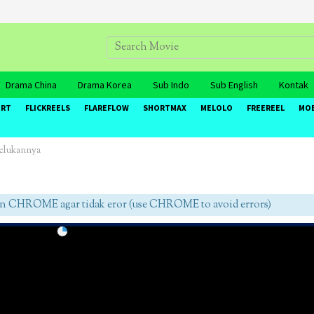
Drama China
Drama Korea
Sub Indo
Sub English
Kontak
ORT
FLICKREELS
FLAREFLOW
SHORTMAX
MELOLO
FREEREEL
MO
Pelukannya
HROME agar tidak eror (use CHROME to avoid errors)