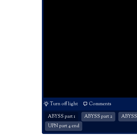
Turn off light
Comments
ABYSS part 1
ABYSS part 2
ABYSS 
UPN part 4 end