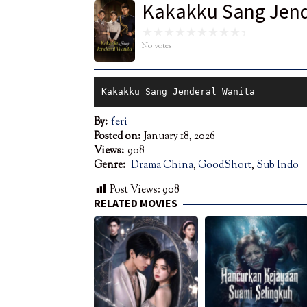
Kakakku Sang Jend
No votes
Kakakku Sang Jenderal Wanita
By:
feri
Posted on:
January 18, 2026
Views:
908
Genre:
Drama China
,
GoodShort
,
Sub Indo
Post Views:
908
RELATED MOVIES