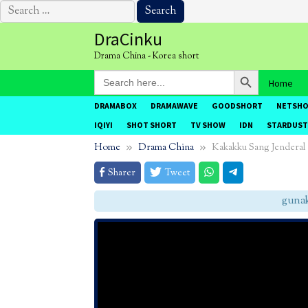
Search
for:
Skip
DraCinku
to
Drama China - Korea short
content
Search Button
Search
Home
for:
DRAMABOX
DRAMAWAVE
GOODSHORT
NETSH
IQIYI
SHOT SHORT
TV SHOW
IDN
STARDUST
Home
Drama China
Kakakku Sang Jenderal
Sharer
Tweet
gunakan