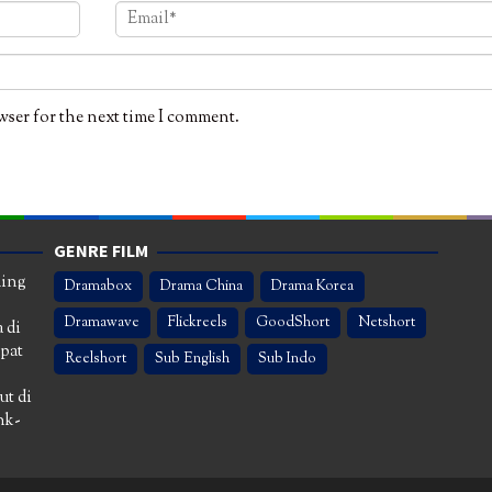
wser for the next time I comment.
GENRE FILM
ming
Dramabox
Drama China
Drama Korea
Dramawave
Flickreels
GoodShort
Netshort
 di
apat
Reelshort
Sub English
Sub Indo
ut di
nk-