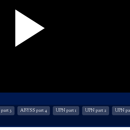
part 3
ABYSS part 4
UPN part 1
UPN part 2
UPN par