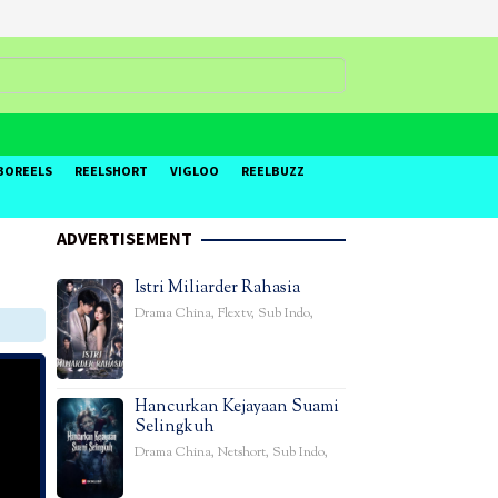
BOREELS
REELSHORT
VIGLOO
REELBUZZ
ADVERTISEMENT
Istri Miliarder Rahasia
Drama China
,
Flextv
,
Sub Indo
,
Hancurkan Kejayaan Suami
Selingkuh
Drama China
,
Netshort
,
Sub Indo
,