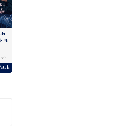
iku
jang
,
Indo
atch