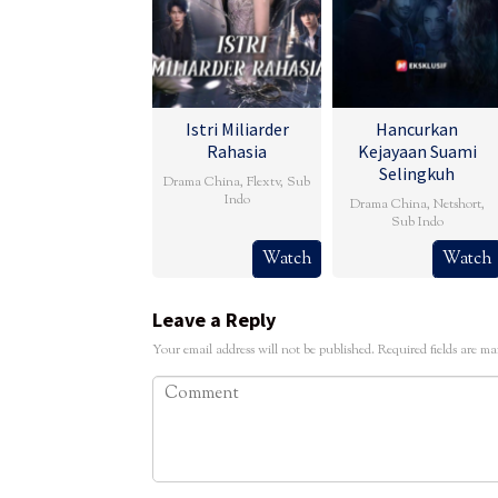
Istri Miliarder
Hancurkan
Rahasia
Kejayaan Suami
Selingkuh
Drama China
,
Flextv
,
Sub
Indo
Drama China
,
Netshort
,
Sub Indo
Watch
Watch
Leave a Reply
Your email address will not be published.
Required fields are m