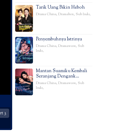
Tarik Uang Bikin Heboh
Drama China
,
Dramabox
,
Sub Indo
,
Penyembuhnya Istrinya
Drama China
,
Dramawave
,
Sub
Indo
,
Mantan Suamiku Kembali
Seranjang Dengank…
Drama China
,
Dramawave
,
Sub
Indo
,
t 3