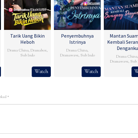
Tarik Uang Bikin
Penyembuhnya
Mantan Suam
Heboh
Istrinya
Kembali Seran
Denganku
Drama China
,
Dramabox
,
Drama China
,
Sub Indo
Dramawave
,
Sub Indo
Drama China
Dramawave
,
Sub 
Watch
Watch
W
arked
*