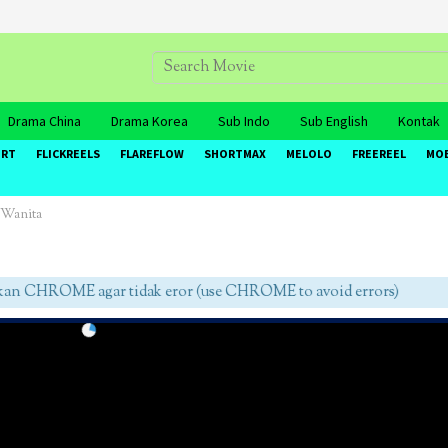
Drama China
Drama Korea
Sub Indo
Sub English
Kontak
ORT
FLICKREELS
FLAREFLOW
SHORTMAX
MELOLO
FREEREEL
MO
 Wanita
 CHROME agar tidak eror (use CHROME to avoid errors)