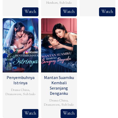
Netshort
,
Sub Indo
Watch
Watch
Watch
Penyembuhnya
Mantan Suamiku
Istrinya
Kembali
Seranjang
Drama China
,
Denganku
Dramawave
,
Sub Indo
Drama China
,
Dramawave
,
Sub Indo
Watch
Watch