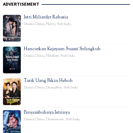
ADVERTISEMENT
Istri Miliarder Rahasia
Drama China
,
Flextv
,
Sub Indo
,
Hancurkan Kejayaan Suami Selingkuh
Drama China
,
Netshort
,
Sub Indo
,
Tarik Uang Bikin Heboh
Drama China
,
Dramabox
,
Sub Indo
,
Penyembuhnya Istrinya
Drama China
,
Dramawave
,
Sub Indo
,