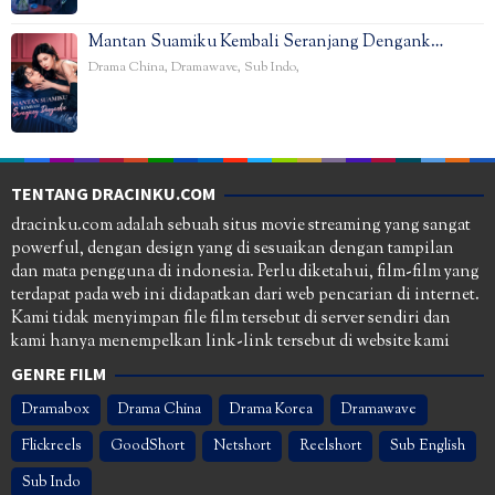
Mantan Suamiku Kembali Seranjang Dengank…
Drama China
,
Dramawave
,
Sub Indo
,
TENTANG DRACINKU.COM
dracinku.com adalah sebuah situs movie streaming yang sangat
powerful, dengan design yang di sesuaikan dengan tampilan
dan mata pengguna di indonesia. Perlu diketahui, film-film yang
terdapat pada web ini didapatkan dari web pencarian di internet.
Kami tidak menyimpan file film tersebut di server sendiri dan
kami hanya menempelkan link-link tersebut di website kami
GENRE FILM
Dramabox
Drama China
Drama Korea
Dramawave
Flickreels
GoodShort
Netshort
Reelshort
Sub English
Sub Indo