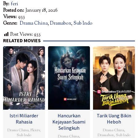
By:
feri
Posted on:
January 18, 2026
Views:
933
Genre:
Drama China
,
Dramabox
,
Sub Indo
Post Views:
933
RELATED MOVIES
Istri Miliarder
Hancurkan
Tarik Uang Bikin
Rahasia
Kejayaan Suami
Heboh
Selingkuh
Drama China
,
Flextv
,
Drama China
,
Sub Indo
Dramabox
,
Sub Indo
Drama China
,