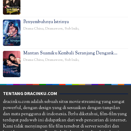
Penyembuhnya Istrinya
Drama China
,
Dramawave
,
Sub Indo
,
Mantan Suamiku Kembali Seranjang Dengank…
Drama China
,
Dramawave
,
Sub Indo
,
TENTANG DRACINKU.COM
dracinku.com adalah sebuah situs movie streaming yang sangat
powerful, dengan design yang di sesuaikan dengan tampilan
dan mata pengguna di indonesia. Perlu diketahui, film-film yang
terdapat pada web ini didapatkan dari web pencarian di internet.
Kami tidak menyimpan file film tersebut di server sendiri dan