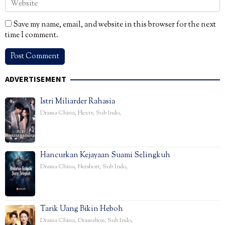
Save my name, email, and website in this browser for the next
time I comment.
ADVERTISEMENT
Istri Miliarder Rahasia
Drama China
,
Flextv
,
Sub Indo
,
Hancurkan Kejayaan Suami Selingkuh
Drama China
,
Netshort
,
Sub Indo
,
Tarik Uang Bikin Heboh
Drama China
,
Dramabox
,
Sub Indo
,