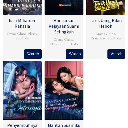
Istri Miliarder
Hancurkan
Tarik Uang Bikin
Rahasia
Kejayaan Suami
Heboh
Selingkuh
Drama China
,
Flextv
,
Drama China
,
Sub Indo
Dramabox
,
Sub Indo
Drama China
,
Netshort
,
Sub Indo
Watch
Watch
Watch
Penyembuhnya
Mantan Suamiku