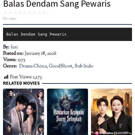
Balas Dendam Sang Pewaris
No votes
Balas Dendam Sang Pewaris
By:
feri
Posted on:
January 18, 2026
Views:
1173
Genre:
Drama China
,
GoodShort
,
Sub Indo
Post Views:
1,173
RELATED MOVIES