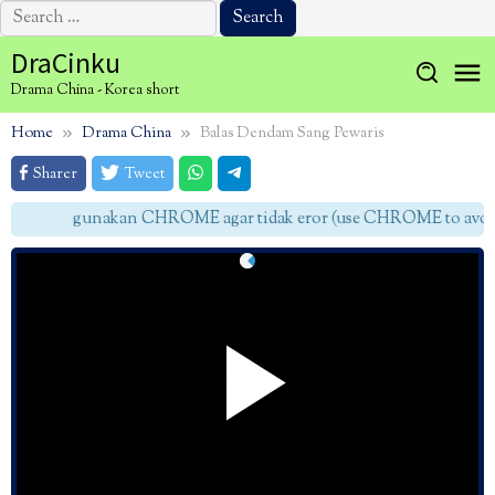
Search
for:
Skip
DraCinku
to
Drama China - Korea short
content
Home
Drama China
Balas Dendam Sang Pewaris
Sharer
Tweet
gunakan CHROME agar tidak eror (use CHROME to avoid 