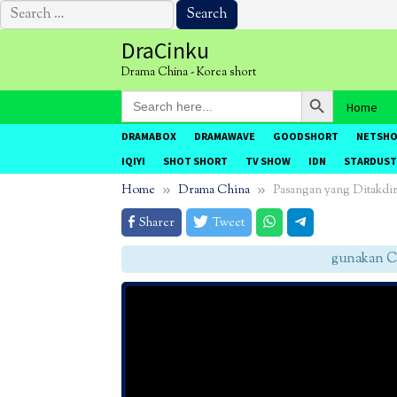
Search
for:
Skip
DraCinku
to
Drama China - Korea short
content
Search Button
Search
Home
for:
DRAMABOX
DRAMAWAVE
GOODSHORT
NETSH
IQIYI
SHOT SHORT
TV SHOW
IDN
STARDUST
Home
Drama China
Pasangan yang Ditakdi
Sharer
Tweet
gunakan CHRO