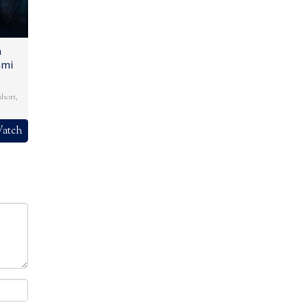
n
ami
short
,
atch