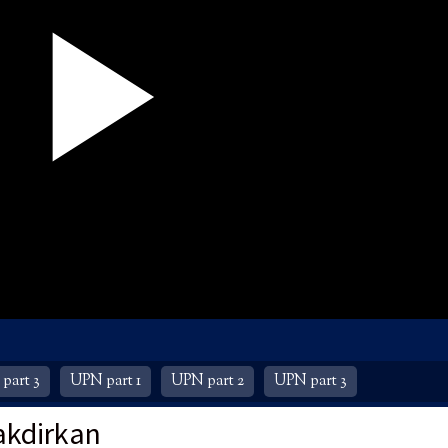
part 3
UPN part 1
UPN part 2
UPN part 3
akdirkan