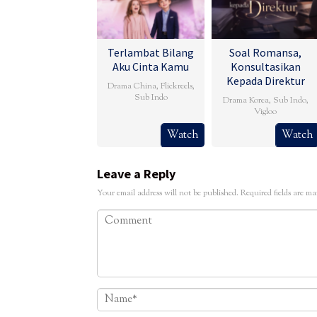
Terlambat Bilang
Soal Romansa,
Aku Cinta Kamu
Konsultasikan
Kepada Direktur
Drama China
,
Flickreels
,
Sub Indo
Drama Korea
,
Sub Indo
,
Vigloo
Watch
Watch
Leave a Reply
Your email address will not be published.
Required fields are m