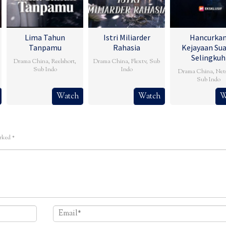
Lima Tahun
Istri Miliarder
Hancurka
Tanpamu
Rahasia
Kejayaan Su
Selingkuh
Drama China
,
Reelshort
,
Drama China
,
Flextv
,
Sub
Sub Indo
Indo
Drama China
,
Net
Sub Indo
Watch
Watch
W
arked
*