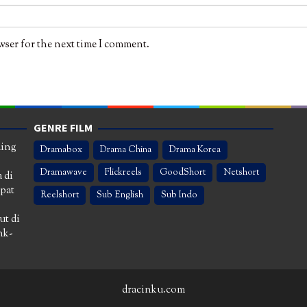
wser for the next time I comment.
GENRE FILM
ming
Dramabox
Drama China
Drama Korea
Dramawave
Flickreels
GoodShort
Netshort
 di
apat
Reelshort
Sub English
Sub Indo
ut di
nk-
dracinku.com