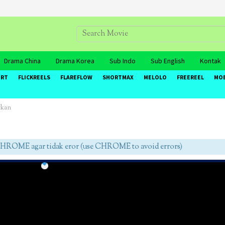
Drama China
Drama Korea
Sub Indo
Sub English
Kontak
ORT
FLICKREELS
FLAREFLOW
SHORTMAX
MELOLO
FREEREEL
MO
rkan
ME agar tidak eror (use CHROME to avoid errors)