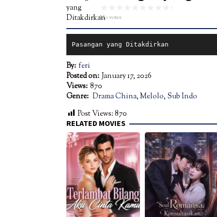
No votes
Pasangan yang Ditakdirkan
By:
feri
Posted on:
January 17, 2026
Views:
870
Genre:
Drama China
,
Melolo
,
Sub Indo
Post Views:
870
RELATED MOVIES