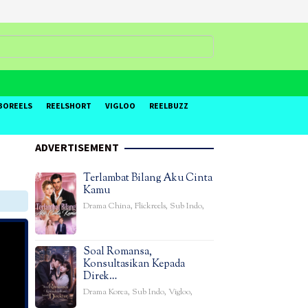
BOREELS
REELSHORT
VIGLOO
REELBUZZ
ADVERTISEMENT
Terlambat Bilang Aku Cinta
Kamu
Drama China
,
Flickreels
,
Sub Indo
,
Soal Romansa,
Konsultasikan Kepada
Direk…
Drama Korea
,
Sub Indo
,
Vigloo
,