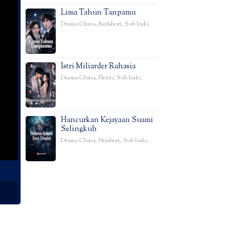
Lima Tahun Tanpamu
Drama China
,
Reelshort
,
Sub Indo
,
Istri Miliarder Rahasia
Drama China
,
Flextv
,
Sub Indo
,
Hancurkan Kejayaan Suami
Selingkuh
Drama China
,
Netshort
,
Sub Indo
,