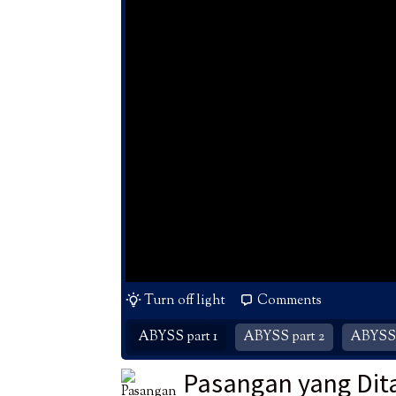
Turn off light
Comments
ABYSS part 1
ABYSS part 2
ABYSS 
Pasangan yang Dit