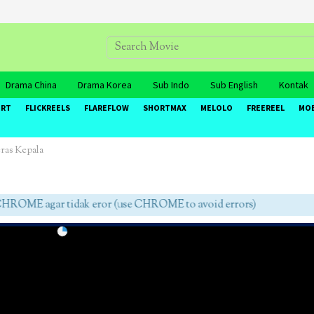
Drama China
Drama Korea
Sub Indo
Sub English
Kontak
ORT
FLICKREELS
FLAREFLOW
SHORTMAX
MELOLO
FREEREEL
MO
ras Kepala
ME agar tidak eror (use CHROME to avoid errors)