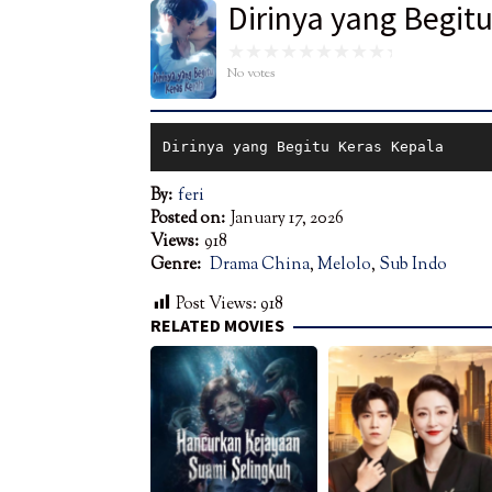
Dirinya yang Begit
No votes
Dirinya yang Begitu Keras Kepala
By:
feri
Posted on:
January 17, 2026
Views:
918
Genre:
Drama China
,
Melolo
,
Sub Indo
Post Views:
918
RELATED MOVIES