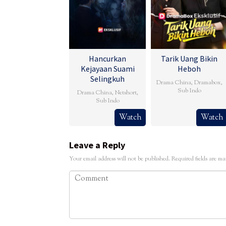
Hancurkan
Tarik Uang Bikin
Kejayaan Suami
Heboh
Selingkuh
Drama China
,
Dramabox
,
Sub Indo
Drama China
,
Netshort
,
Sub Indo
Watch
Watch
Leave a Reply
Your email address will not be published.
Required fields are m