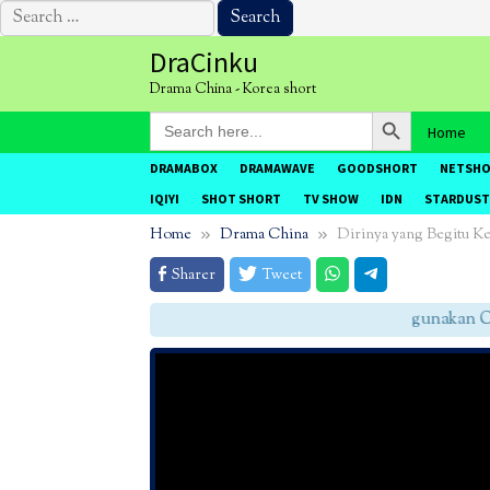
Search
for:
Skip
DraCinku
to
Drama China - Korea short
content
Search Button
Search
Home
for:
DRAMABOX
DRAMAWAVE
GOODSHORT
NETSH
IQIYI
SHOT SHORT
TV SHOW
IDN
STARDUST
Home
Drama China
Dirinya yang Begitu Ke
Sharer
Tweet
gunakan CHRO