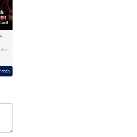
k
h
abox
,
atch