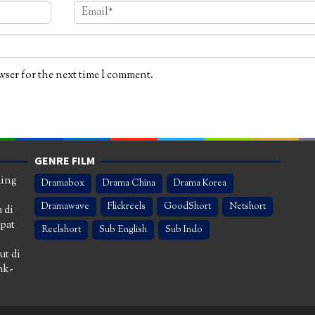
wser for the next time I comment.
GENRE FILM
ming
Dramabox
Drama China
Drama Korea
Dramawave
Flickreels
GoodShort
Netshort
 di
apat
Reelshort
Sub English
Sub Indo
ut di
nk-