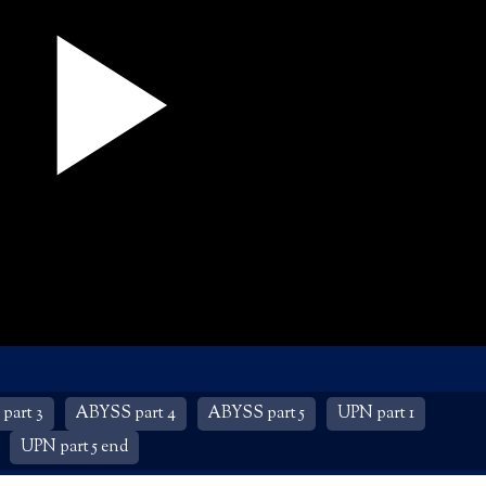
part 3
ABYSS part 4
ABYSS part 5
UPN part 1
UPN part 5 end