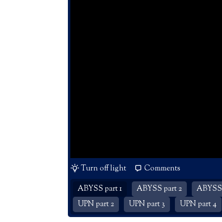
Turn off light
Comments
ABYSS part 1
ABYSS part 2
ABYSS 
UPN part 2
UPN part 3
UPN part 4