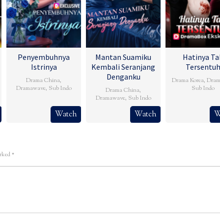
Penyembuhnya
Mantan Suamiku
Hatinya Ta
Istrinya
Kembali Seranjang
Tersentu
Denganku
Drama China
,
Drama Korea
,
Dram
Dramawave
,
Sub Indo
Sub Indo
Drama China
,
Dramawave
,
Sub Indo
Watch
Watch
W
arked
*