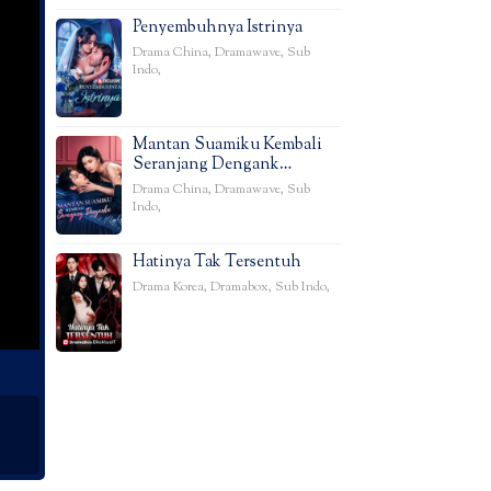
Penyembuhnya Istrinya
Drama China
,
Dramawave
,
Sub
Indo
,
Mantan Suamiku Kembali
Seranjang Dengank…
Drama China
,
Dramawave
,
Sub
Indo
,
Hatinya Tak Tersentuh
Drama Korea
,
Dramabox
,
Sub Indo
,