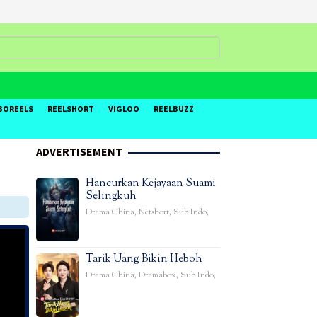
BOREELS
REELSHORT
VIGLOO
REELBUZZ
ADVERTISEMENT
Hancurkan Kejayaan Suami
Selingkuh
Drama China
,
Netshort
,
Sub Indo
,
Tarik Uang Bikin Heboh
Drama China
,
Dramabox
,
Sub Indo
,