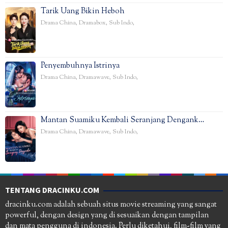
Tarik Uang Bikin Heboh
Drama China
,
Dramabox
,
Sub Indo
,
Penyembuhnya Istrinya
Drama China
,
Dramawave
,
Sub Indo
,
Mantan Suamiku Kembali Seranjang Dengank…
Drama China
,
Dramawave
,
Sub Indo
,
TENTANG DRACINKU.COM
dracinku.com adalah sebuah situs movie streaming yang sangat
powerful, dengan design yang di sesuaikan dengan tampilan
dan mata pengguna di indonesia. Perlu diketahui, film-film yang