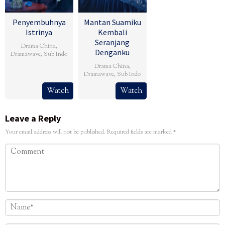
Penyembuhnya
Mantan Suamiku
Istrinya
Kembali
Seranjang
Drama China
,
Denganku
Dramawave
,
Sub Indo
Drama China
,
Dramawave
,
Sub Indo
Watch
Watch
Leave a Reply
Your email address will not be published.
Required fields are marked
*