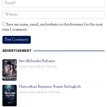
Save my name, email, and website in this browser for the next
time I comment.
ADVERTISEMENT
Istri Miliarder Rahasia
Drama China
,
Flextv
,
Sub Indo
,
Hancurkan Kejayaan Suami Selingkuh
Drama China
,
Netshort
,
Sub Indo
,