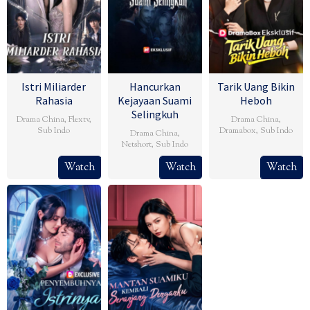
Istri Miliarder
Hancurkan
Tarik Uang Bikin
Rahasia
Kejayaan Suami
Heboh
Selingkuh
Drama China
,
Flextv
,
Drama China
,
Sub Indo
Dramabox
,
Sub Indo
Drama China
,
Netshort
,
Sub Indo
Watch
Watch
Watch