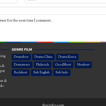
wser for the next time I comment.
GENRE FILM
ming
Dramabox
Drama China
Drama Korea
Dramawave
Flickreels
GoodShort
Netshort
 di
apat
Reelshort
Sub English
Sub Indo
ut di
nk-
dracinku.com