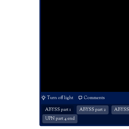
Turn off light
Comments
ABYSS part 1
ABYSS part 2
ABYSS 
UPN part 4 end