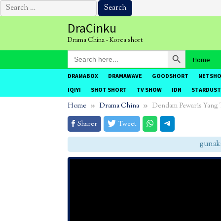
Search
for:
Skip
DraCinku
to
Drama China - Korea short
content
Search Button
Search
Home
for:
DRAMABOX
DRAMAWAVE
GOODSHORT
NETSH
IQIYI
SHOT SHORT
TV SHOW
IDN
STARDUST
Home
Drama China
Dendam Pewaris Yang 
Sharer
Tweet
gunakan 