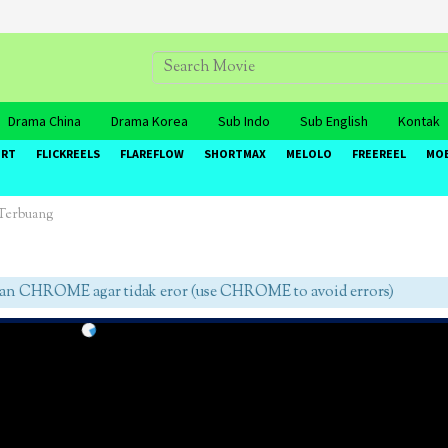
Drama China
Drama Korea
Sub Indo
Sub English
Kontak
ORT
FLICKREELS
FLAREFLOW
SHORTMAX
MELOLO
FREEREEL
MO
Terbuang
CHROME agar tidak eror (use CHROME to avoid errors)