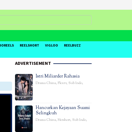
BOREELS
REELSHORT
VIGLOO
REELBUZZ
ADVERTISEMENT
Istri Miliarder Rahasia
Drama China
,
Flextv
,
Sub Indo
,
Hancurkan Kejayaan Suami
Selingkuh
Drama China
,
Netshort
,
Sub Indo
,