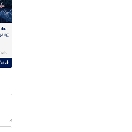
iku
jang
,
Indo
atch