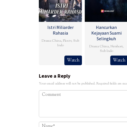
Istri Miliarder
Hancurkan
Rahasia
Kejayaan Suami
Selingkuh
Drama China
,
Flextv
,
Sub
Indo
Drama China
,
Netshort
,
Sub Indo
Watch
Watch
Leave a Reply
Your email address will not be published.
Required fields are m