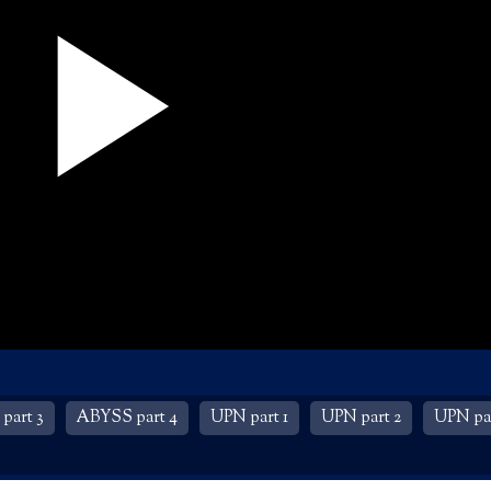
part 3
ABYSS part 4
UPN part 1
UPN part 2
UPN par