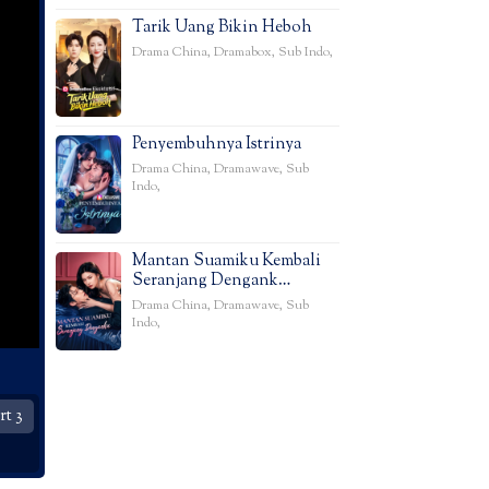
Tarik Uang Bikin Heboh
Drama China
,
Dramabox
,
Sub Indo
,
Penyembuhnya Istrinya
Drama China
,
Dramawave
,
Sub
Indo
,
Mantan Suamiku Kembali
Seranjang Dengank…
Drama China
,
Dramawave
,
Sub
Indo
,
t 3