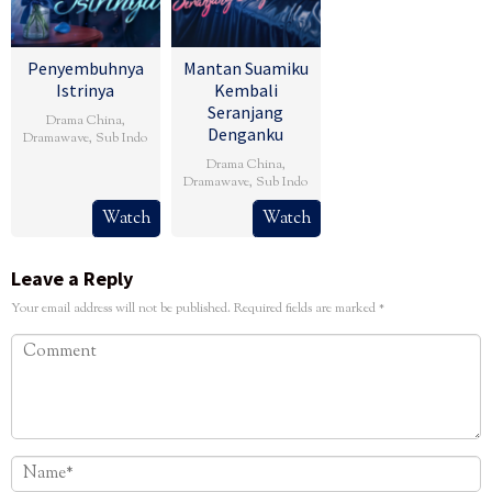
Penyembuhnya
Mantan Suamiku
Istrinya
Kembali
Seranjang
Drama China
,
Denganku
Dramawave
,
Sub Indo
Drama China
,
Dramawave
,
Sub Indo
Watch
Watch
Leave a Reply
Your email address will not be published.
Required fields are marked
*