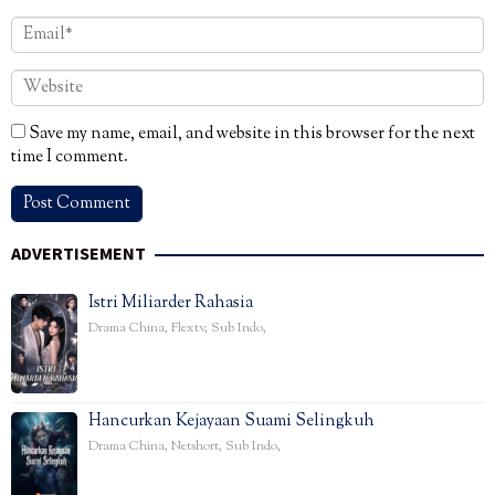
Save my name, email, and website in this browser for the next
time I comment.
ADVERTISEMENT
Istri Miliarder Rahasia
Drama China
,
Flextv
,
Sub Indo
,
Hancurkan Kejayaan Suami Selingkuh
Drama China
,
Netshort
,
Sub Indo
,