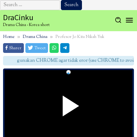
Search
for:
Skip
DraCinku
to
Drama China - Korea short
content
Home
Drama China
Profesor Jo Kita Nikah Yuk
Sharer
Tweet
gunakan CHROME agar tidak eror (use CHROME to avoid e