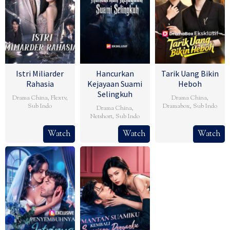
Istri Miliarder
Hancurkan
Tarik Uang Bikin
Rahasia
Kejayaan Suami
Heboh
Selingkuh
Drama China
,
Flextv
,
Drama China
,
Sub Indo
Dramabox
,
Sub Indo
Drama China
,
Netshort
,
Sub Indo
Watch
Watch
Watch