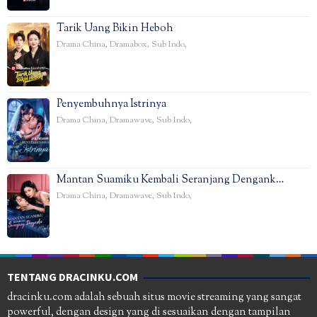
Tarik Uang Bikin Heboh
Drama China
,
Dramabox
,
Sub Indo
,
Penyembuhnya Istrinya
Drama China
,
Dramawave
,
Sub Indo
,
Mantan Suamiku Kembali Seranjang Dengank…
Drama China
,
Dramawave
,
Sub Indo
,
TENTANG DRACINKU.COM
dracinku.com adalah sebuah situs movie streaming yang sangat
powerful, dengan design yang di sesuaikan dengan tampilan