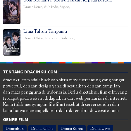
Soal Romansa, Konsultasikan Kepada Direk…
Drama Korea
,
Sub Indo
,
Vigloo
,
Lima Tahun Tanpamu
Drama China
,
Reelshort
,
Sub Indo
,
TENTANG DRACINKU.COM
dracinku.com adalah sebuah situs movie streaming yang sangat
powerful, dengan design yang di sesuaikan dengan tampilan
dan mata pengguna di indonesia. Perlu diketahui, film-film yang
terdapat pada web ini didapatkan dari web pencarian di internet.
Kami tidak menyimpan file film tersebut di server sendiri dan
kami hanya menempelkan link-link tersebut di website kami
GENRE FILM
Dramabox
Drama China
Drama Korea
Dramawave