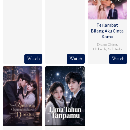
Terlambat
Bilang Aku Cinta
Kamu
Drama China
,
Flickreels
,
Sub Indo
Watch
Watch
Watch