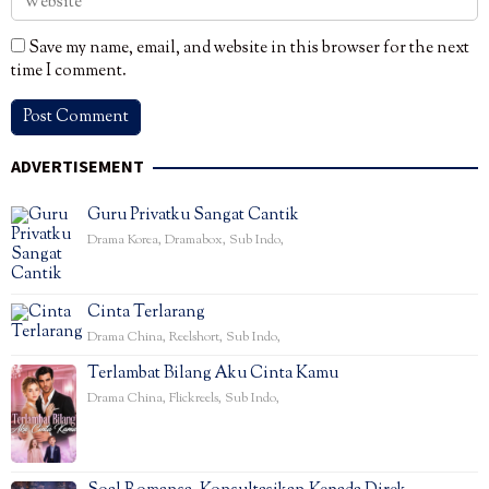
Save my name, email, and website in this browser for the next
time I comment.
ADVERTISEMENT
Guru Privatku Sangat Cantik
Drama Korea
,
Dramabox
,
Sub Indo
,
Cinta Terlarang
Drama China
,
Reelshort
,
Sub Indo
,
Terlambat Bilang Aku Cinta Kamu
Drama China
,
Flickreels
,
Sub Indo
,