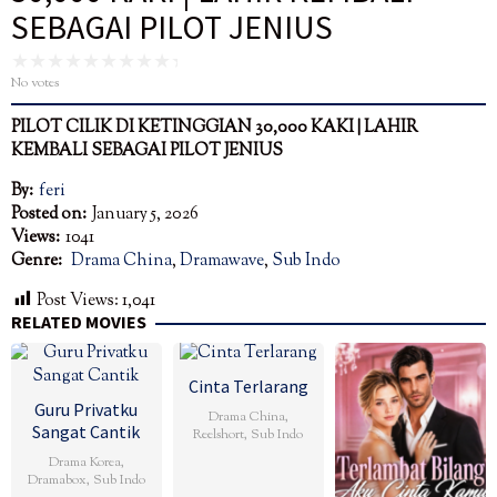
SEBAGAI PILOT JENIUS
No votes
PILOT CILIK DI KETINGGIAN 30,000 KAKI | LAHIR
KEMBALI SEBAGAI PILOT JENIUS
By:
feri
Posted on:
January 5, 2026
Views:
1041
Genre:
Drama China
,
Dramawave
,
Sub Indo
Post Views:
1,041
RELATED MOVIES
Cinta Terlarang
Guru Privatku
Drama China
,
Sangat Cantik
Reelshort
,
Sub Indo
Drama Korea
,
Dramabox
,
Sub Indo