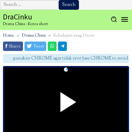
Search
for:
Skip
DraCinku
to
Drama China - Korea short
content
Home
Drama China
Kehidupan yang Dicuri
Sharer
Tweet
gunakan CHROME agar tidak eror (use CHROME to avoid err