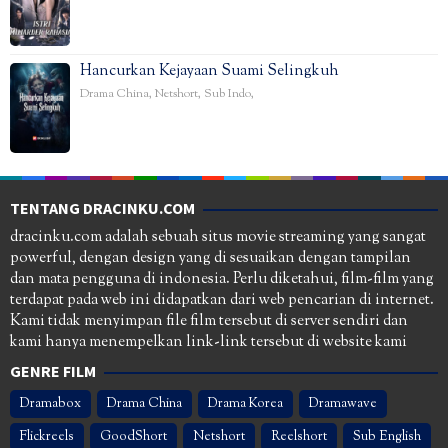
Hancurkan Kejayaan Suami Selingkuh
Drama China
,
Netshort
,
Sub Indo
,
TENTANG DRACINKU.COM
dracinku.com adalah sebuah situs movie streaming yang sangat
powerful, dengan design yang di sesuaikan dengan tampilan
dan mata pengguna di indonesia. Perlu diketahui, film-film yang
terdapat pada web ini didapatkan dari web pencarian di internet.
Kami tidak menyimpan file film tersebut di server sendiri dan
kami hanya menempelkan link-link tersebut di website kami
GENRE FILM
Dramabox
Drama China
Drama Korea
Dramawave
Flickreels
GoodShort
Netshort
Reelshort
Sub English