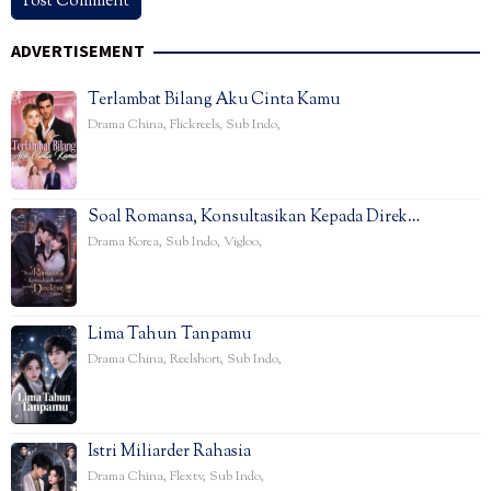
ADVERTISEMENT
Terlambat Bilang Aku Cinta Kamu
Drama China
,
Flickreels
,
Sub Indo
,
Soal Romansa, Konsultasikan Kepada Direk…
Drama Korea
,
Sub Indo
,
Vigloo
,
Lima Tahun Tanpamu
Drama China
,
Reelshort
,
Sub Indo
,
Istri Miliarder Rahasia
Drama China
,
Flextv
,
Sub Indo
,