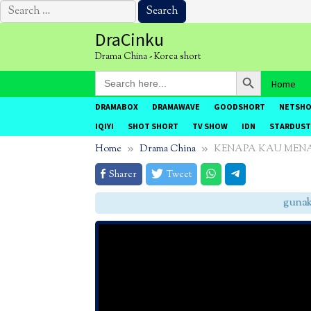
Search
for:
Skip
DraCinku
to
Drama China - Korea short
content
Search Button
Search
Home
for:
DRAMABOX
DRAMAWAVE
GOODSHORT
NETSH
IQIYI
SHOT SHORT
TV SHOW
IDN
STARDUST
Home
Drama China
KENAPA KAU MENA
Sharer
Tweet
gunakan 