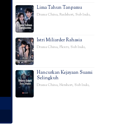
Lima Tahun Tanpamu
Drama China
,
Reelshort
,
Sub Indo
,
Istri Miliarder Rahasia
Drama China
,
Flextv
,
Sub Indo
,
Hancurkan Kejayaan Suami
Selingkuh
Drama China
,
Netshort
,
Sub Indo
,