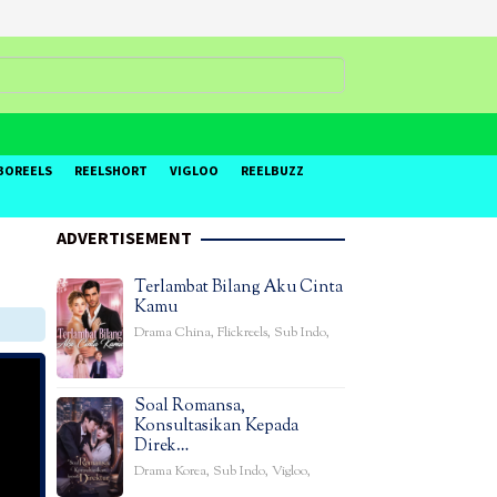
BOREELS
REELSHORT
VIGLOO
REELBUZZ
ADVERTISEMENT
Terlambat Bilang Aku Cinta
Kamu
Drama China
,
Flickreels
,
Sub Indo
,
Soal Romansa,
Konsultasikan Kepada
Direk…
Drama Korea
,
Sub Indo
,
Vigloo
,