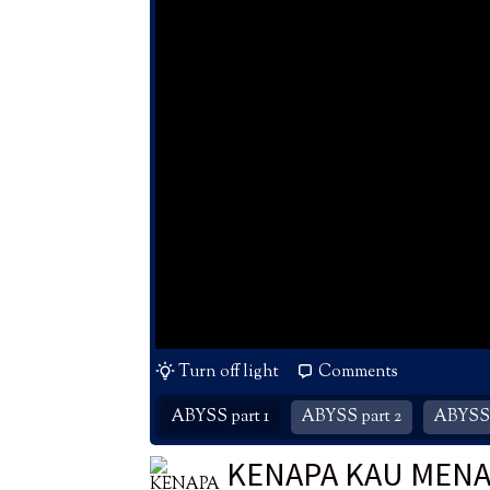
Turn off light
Comments
ABYSS part 1
ABYSS part 2
ABYSS 
KENAPA KAU MENA