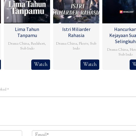
Lima Tahun
Istri Miliarder
Hancurka
Tanpamu
Rahasia
Kejayaan Su
Selingkuh
Drama China
,
Reelshort
,
Drama China
,
Flextv
,
Sub
Sub Indo
Indo
Drama China
,
Net
Sub Indo
Watch
Watch
W
arked
*