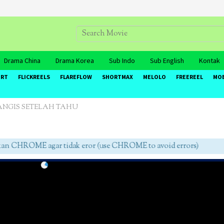
Drama China
Drama Korea
Sub Indo
Sub English
Kontak
ORT
FLICKREELS
FLAREFLOW
SHORTMAX
MELOLO
FREEREEL
MO
NGIS SETELAH TAHU
CHROME agar tidak eror (use CHROME to avoid errors)