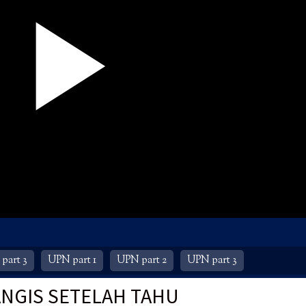
part 3
UPN part 1
UPN part 2
UPN part 3
NGIS SETELAH TAHU