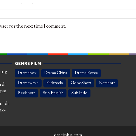
wser for the next time I comment.
GENRE FILM
ming
Dramabox
Drama China
Drama Korea
Dramawave
Flickreels
GoodShort
Netshort
 di
apat
Reelshort
Sub English
Sub Indo
ut di
nk-
dracinku.com