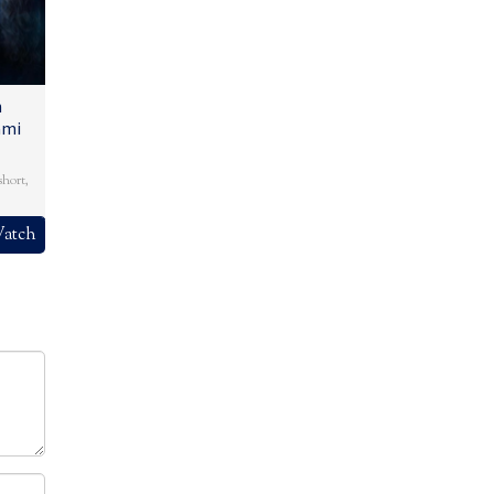
n
ami
short
,
atch