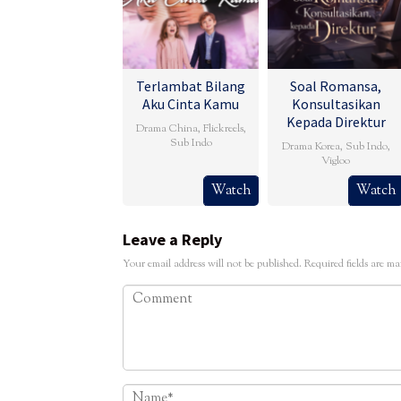
Terlambat Bilang
Soal Romansa,
Aku Cinta Kamu
Konsultasikan
Kepada Direktur
Drama China
,
Flickreels
,
Sub Indo
Drama Korea
,
Sub Indo
,
Vigloo
Watch
Watch
Leave a Reply
Your email address will not be published.
Required fields are m