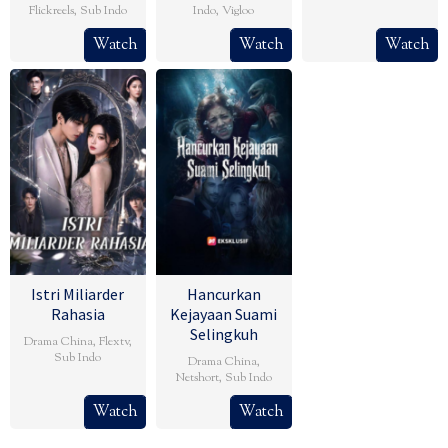
Flickreels
,
Sub Indo
Indo
,
Vigloo
Watch
Watch
Watch
Istri Miliarder
Hancurkan
Rahasia
Kejayaan Suami
Selingkuh
Drama China
,
Flextv
,
Sub Indo
Drama China
,
Netshort
,
Sub Indo
Watch
Watch