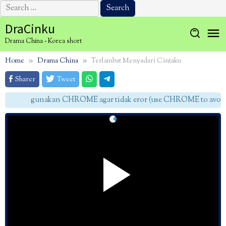
Search
for:
Skip
DraCinku
to
Drama China - Korea short
content
Home
Drama China
Terlambat Menyadari Cintaku
Sharer
Tweet
gunakan CHROME agar tidak eror (use CHROME to avoid e