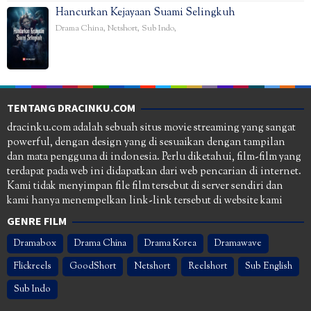
Hancurkan Kejayaan Suami Selingkuh
Drama China
,
Netshort
,
Sub Indo
,
TENTANG DRACINKU.COM
dracinku.com adalah sebuah situs movie streaming yang sangat
powerful, dengan design yang di sesuaikan dengan tampilan
dan mata pengguna di indonesia. Perlu diketahui, film-film yang
terdapat pada web ini didapatkan dari web pencarian di internet.
Kami tidak menyimpan file film tersebut di server sendiri dan
kami hanya menempelkan link-link tersebut di website kami
GENRE FILM
Dramabox
Drama China
Drama Korea
Dramawave
Flickreels
GoodShort
Netshort
Reelshort
Sub English
Sub Indo