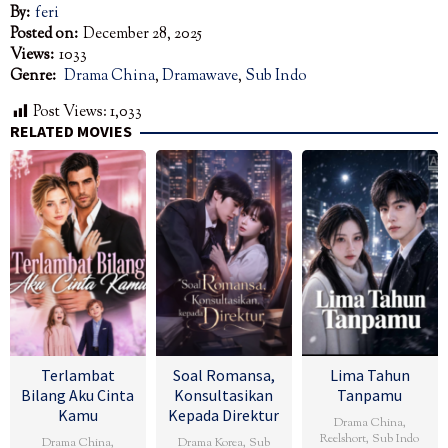
By:
feri
Posted on:
December 28, 2025
Views:
1033
Genre:
Drama China
,
Dramawave
,
Sub Indo
Post Views:
1,033
RELATED MOVIES
Terlambat
Soal Romansa,
Lima Tahun
Bilang Aku Cinta
Konsultasikan
Tanpamu
Kamu
Kepada Direktur
Drama China
,
Reelshort
,
Sub Indo
Drama China
,
Drama Korea
,
Sub