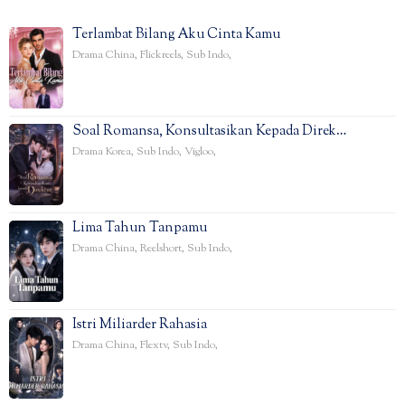
Terlambat Bilang Aku Cinta Kamu
Drama China
,
Flickreels
,
Sub Indo
,
Soal Romansa, Konsultasikan Kepada Direk…
Drama Korea
,
Sub Indo
,
Vigloo
,
Lima Tahun Tanpamu
Drama China
,
Reelshort
,
Sub Indo
,
Istri Miliarder Rahasia
Drama China
,
Flextv
,
Sub Indo
,