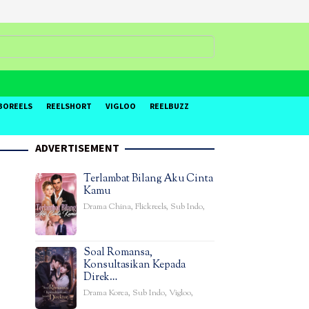
BOREELS
REELSHORT
VIGLOO
REELBUZZ
ADVERTISEMENT
Terlambat Bilang Aku Cinta
Kamu
Drama China
,
Flickreels
,
Sub Indo
,
Soal Romansa,
Konsultasikan Kepada
Direk…
Drama Korea
,
Sub Indo
,
Vigloo
,