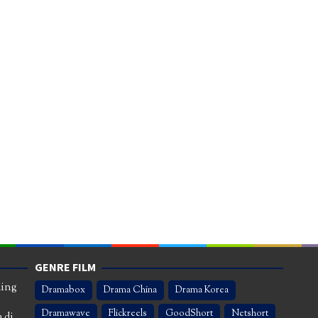
GENRE FILM
ming
Dramabox
Drama China
Drama Korea
Dramawave
Flickreels
GoodShort
Netshort
 di