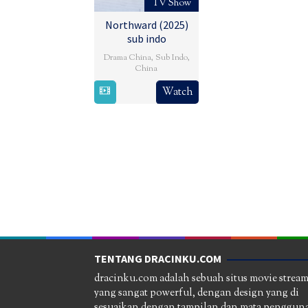
TV Show
Northward (2025)
sub indo
Drama China
,
Sub Indo
,
China
3
Xu
Watch
Mar
Zechen
2025
TENTANG DRACINKU.COM
dracinku.com adalah sebuah situs movie strea
yang sangat powerful, dengan design yang di
sesuaikan dengan tampilan dan mata pengguna