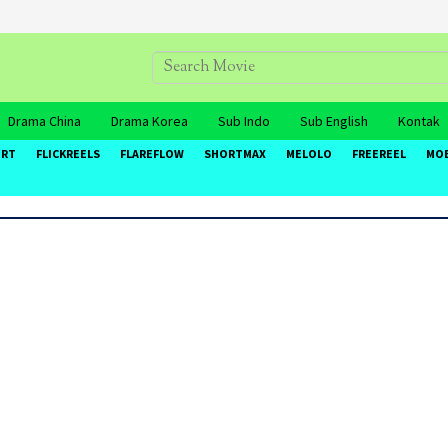
Drama China
Drama Korea
Sub Indo
Sub English
Kontak
ORT
FLICKREELS
FLAREFLOW
SHORTMAX
MELOLO
FREEREEL
MO