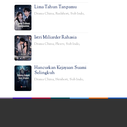
Lima Tahun Tanpamu
Drama China
,
Reelshort
,
Sub Indo
,
Istri Miliarder Rahasia
Drama China
,
Flextv
,
Sub Indo
,
Hancurkan Kejayaan Suami
Selingkuh
Drama China
,
Netshort
,
Sub Indo
,