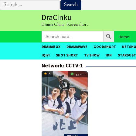
Search
for:
Skip
DraCinku
to
Drama China - Korea short
content
Search Button
Search
Home
for:
DRAMABOX
DRAMAWAVE
GOODSHORT
NETSH
IQIYI
SHOT SHORT
TV SHOW
IDN
STARDUST
Network:
CCTV-1
8
45 min
Eps:
38