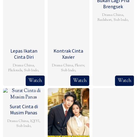
Bukan Lagi Pria
Brengsek
Drama China
,
Reelshort
,
Sub Indo
,
Lepas Ikatan
Kontrak Cinta
Cinta Diri
Xavier
Drama China
,
Drama China
,
Flextv
,
Flickreels
,
Sub Indo
,
Sub Indo
,
Watch
Watch
Watch
Surat Cinta di
Musim Panas
Drama China
,
IQIYI
,
Sub Indo
,