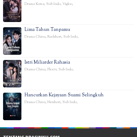
Drama Korea
,
Sub Indo
,
Vigloo
,
Lima Tahun Tanpamu
Drama China
,
Reelshort
,
Sub Indo
,
Istri Miliarder Rahasia
Drama China
,
Flextv
,
Sub Indo
,
Hancurkan Kejayaan Suami Selingkuh
Drama China
,
Netshort
,
Sub Indo
,
TENTANG DRACINKU.COM