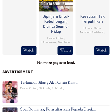
Dipinjam Untuk
Kesetiaan Tak
Kebohongan,
Terpulihkan
Dicinta Seumur
Drama China
,
Hidup
Netshort
,
Sub Indo
,
Drama China
,
Dramawave
,
Sub Indo
,
Watch
Watch
Watch
No more pages to load.
ADVERTISEMENT
Terlambat Bilang Aku Cinta Kamu
Drama China
,
Flickreels
,
Sub Indo
,
Soal Romansa, Konsultasikan Kepada Direk…