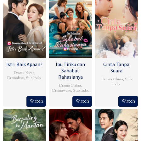
Istri Baik Apaan?
Ibu Tiriku dan
Cinta Tanpa
Sahabat
Suara
Drama Korea
,
Rahasianya
Dramabox
,
Sub Indo
,
Drama China
,
Sub
Indo
,
Drama China
,
Dramawave
,
Sub Indo
,
Watch
Watch
Watch