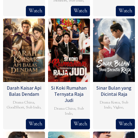
Netshort
,
Sub Indo
,
Watch
Watch
Watch
Darah Kaisar Api
Si Koki Rumahan
Sinar Bulan yang
Balas Dendam
Ternyata Raja
Dicintai Raja
Judi
Drama China
,
Drama Korea
,
Sub
GoodShort
,
Sub Indo
,
Indo
,
Vigloo
,
Drama China
,
Sub
Indo
,
Watch
Watch
Watch