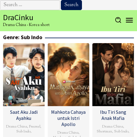
Search
for:
Skip
DraCinku
to
Drama China - Korea short
content
Genre: Sub Indo
Saat Aku Jadi
Mahkota Cahaya
Ibu Tiri Sang
Ayahku
untuk Istri
Anak Mafia
Apollo
Drama China
,
Freereel
,
Drama China
,
Sub Indo
,
Shortmax
,
Sub Indo
,
Drama China
,