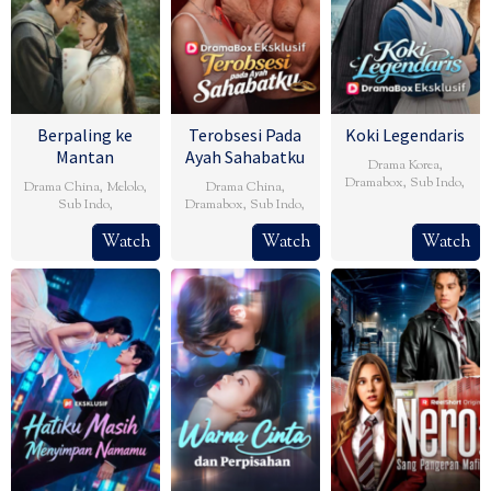
Berpaling ke
Terobsesi Pada
Koki Legendaris
Mantan
Ayah Sahabatku
Drama Korea
,
Dramabox
,
Sub Indo
,
Drama China
,
Melolo
,
Drama China
,
Sub Indo
,
Dramabox
,
Sub Indo
,
Watch
Watch
Watch