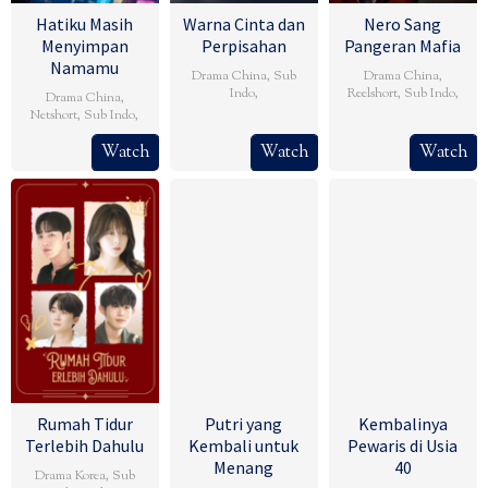
Hatiku Masih
Warna Cinta dan
Nero Sang
Menyimpan
Perpisahan
Pangeran Mafia
Namamu
Drama China
,
Sub
Drama China
,
Indo
,
Reelshort
,
Sub Indo
,
Drama China
,
Netshort
,
Sub Indo
,
Watch
Watch
Watch
Rumah Tidur
Putri yang
Kembalinya
Terlebih Dahulu
Kembali untuk
Pewaris di Usia
Menang
40
Drama Korea
,
Sub