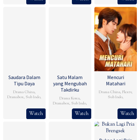
Saudara Dalam
Satu Malam
Mencuri
Tipu Daya
yang Mengubah
Matahari
Takdirku
Drama China
,
Drama China
,
Flextv
,
Dramabox
,
Sub Indo
,
Sub Indo
,
Drama Korea
,
Dramabox
,
Sub Indo
,
Watch
Watch
Watch