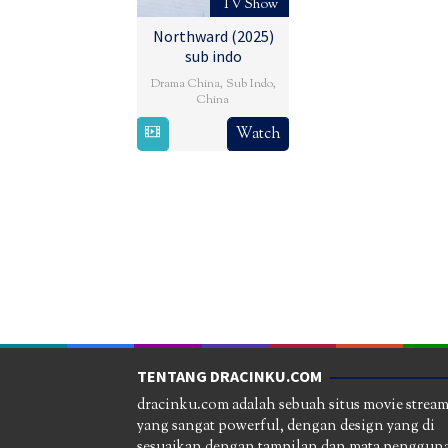
TV Show
Northward (2025)
sub indo
Drama China
,
Sub Indo
,
China
3
Xu
Watch
Mar
Zechen
2025
TENTANG DRACINKU.COM
dracinku.com adalah sebuah situs movie strea
yang sangat powerful, dengan design yang di
sesuaikan dengan tampilan dan mata pengguna