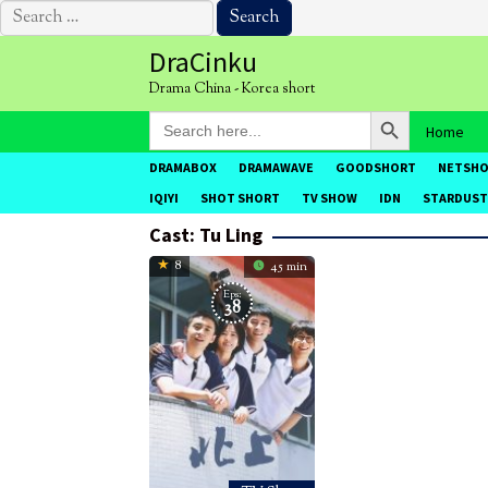
Search
for:
Skip
DraCinku
to
Drama China - Korea short
content
Search Button
Search
Home
for:
DRAMABOX
DRAMAWAVE
GOODSHORT
NETSH
IQIYI
SHOT SHORT
TV SHOW
IDN
STARDUST
Cast:
Tu Ling
8
45 min
Eps:
38