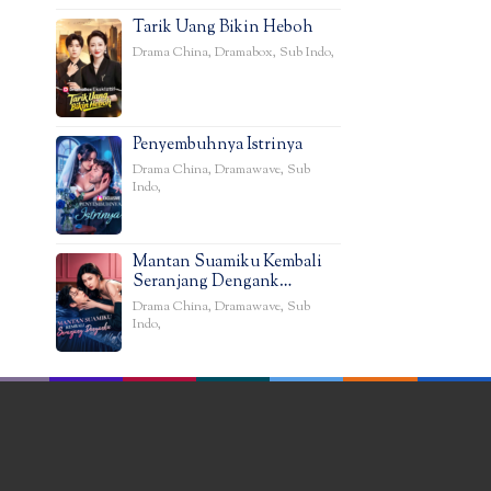
Tarik Uang Bikin Heboh
Drama China
,
Dramabox
,
Sub Indo
,
Penyembuhnya Istrinya
Drama China
,
Dramawave
,
Sub
Indo
,
Mantan Suamiku Kembali
Seranjang Dengank…
Drama China
,
Dramawave
,
Sub
Indo
,