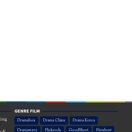
GENRE FILM
ming
Dramabox
Drama China
Drama Korea
Dramawave
Flickreels
GoodShort
Netshort
 di