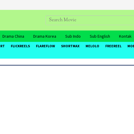
Drama China
Drama Korea
Sub Indo
Sub English
Kontak
ORT
FLICKREELS
FLAREFLOW
SHORTMAX
MELOLO
FREEREEL
MO