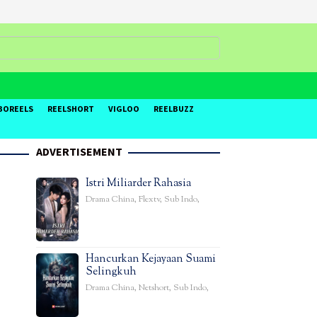
BOREELS
REELSHORT
VIGLOO
REELBUZZ
ADVERTISEMENT
Istri Miliarder Rahasia
Drama China
,
Flextv
,
Sub Indo
,
Hancurkan Kejayaan Suami
Selingkuh
Drama China
,
Netshort
,
Sub Indo
,