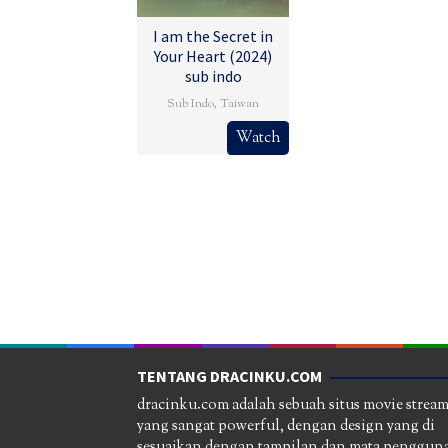
I am the Secret in
Your Heart (2024)
sub indo
Sub Indo
,
Taiwan
2
Lai
Watch
Aug
Meng-
2024
Chieh
TENTANG DRACINKU.COM
dracinku.com adalah sebuah situs movie strea
yang sangat powerful, dengan design yang di
sesuaikan dengan tampilan dan mata pengguna