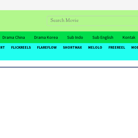
Drama China
Drama Korea
Sub Indo
Sub English
Kontak
ORT
FLICKREELS
FLAREFLOW
SHORTMAX
MELOLO
FREEREEL
MO