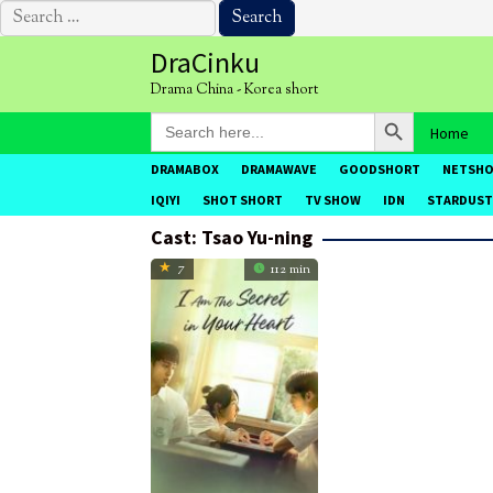
Search
for:
Skip
DraCinku
to
Drama China - Korea short
content
Search Button
Search
Home
for:
DRAMABOX
DRAMAWAVE
GOODSHORT
NETSH
IQIYI
SHOT SHORT
TV SHOW
IDN
STARDUST
Cast:
Tsao Yu-ning
7
112 min