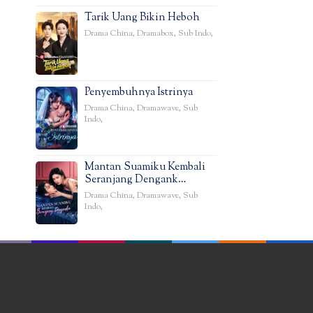
Tarik Uang Bikin Heboh
Drama China
,
Dramabox
,
Sub Indo
,
Penyembuhnya Istrinya
Drama China
,
Dramawave
,
Sub
Indo
,
Mantan Suamiku Kembali
Seranjang Dengank…
Drama China
,
Dramawave
,
Sub
Indo
,