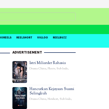
BOREELS
REELSHORT
VIGLOO
REELBUZZ
ADVERTISEMENT
Istri Miliarder Rahasia
Drama China
,
Flextv
,
Sub Indo
,
Hancurkan Kejayaan Suami
Selingkuh
Drama China
,
Netshort
,
Sub Indo
,