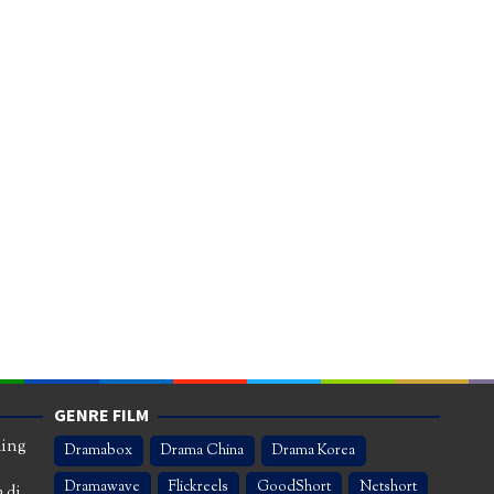
GENRE FILM
ming
Dramabox
Drama China
Drama Korea
Dramawave
Flickreels
GoodShort
Netshort
 di