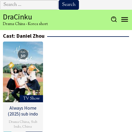
Search
for:
Skip
DraCinku
to
Drama China - Korea short
content
Cast:
Daniel Zhou
Eps:
30
end
TV Show
Always Home
(2025) sub indo
Drama China
,
Sub
Indo
,
China