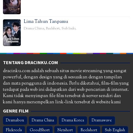
Lima Tahun Tanpamu
Drama China
,
Reelshort
,
Sub Indo
,
TENTANG DRACINKU.COM
dracinku.com adalah sebuah situs movie streaming yang sangat
powerful, dengan design yang di sesuaikan dengan tampilan
dan mata pengguna di indonesia. Perlu diketahui, film-film yang
terdapat pada web ini didapatkan dari web pencarian di internet.
Kami tidak menyimpan file film tersebut di server sendiri dan
kami hanya menempelkan link-link tersebut di website kami
GENRE FILM
Dramabox
Drama China
Drama Korea
Dramawave
Flickreels
GoodShort
Netshort
Reelshort
Sub English