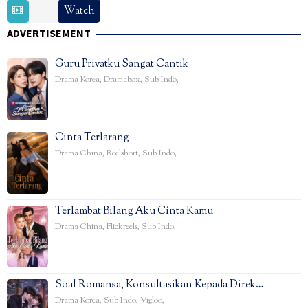
15
Watch
Feb
ADVERTISEMENT
2025
Guru Privatku Sangat Cantik
Drama Korea
,
Dramabox
,
Sub Indo
,
Cinta Terlarang
Drama China
,
Reelshort
,
Sub Indo
,
Terlambat Bilang Aku Cinta Kamu
Drama China
,
Flickreels
,
Sub Indo
,
Soal Romansa, Konsultasikan Kepada Direk…
Drama Korea
,
Sub Indo
,
Vigloo
,