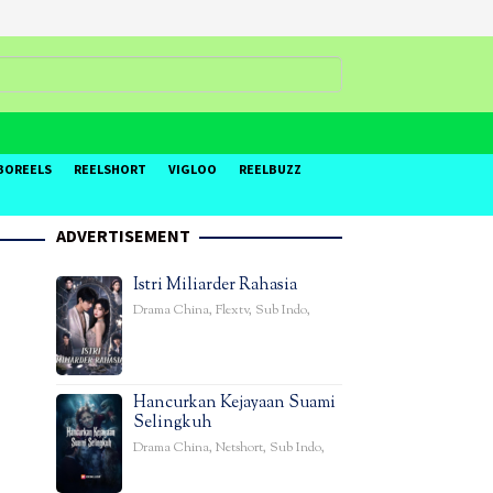
BOREELS
REELSHORT
VIGLOO
REELBUZZ
ADVERTISEMENT
Istri Miliarder Rahasia
Drama China
,
Flextv
,
Sub Indo
,
Hancurkan Kejayaan Suami
Selingkuh
Drama China
,
Netshort
,
Sub Indo
,