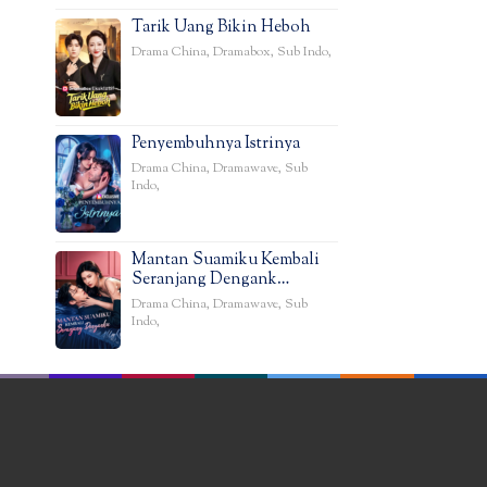
Tarik Uang Bikin Heboh
Drama China
,
Dramabox
,
Sub Indo
,
Penyembuhnya Istrinya
Drama China
,
Dramawave
,
Sub
Indo
,
Mantan Suamiku Kembali
Seranjang Dengank…
Drama China
,
Dramawave
,
Sub
Indo
,