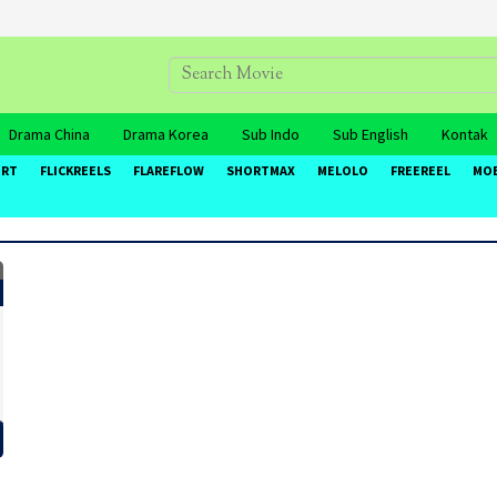
Drama China
Drama Korea
Sub Indo
Sub English
Kontak
ORT
FLICKREELS
FLAREFLOW
SHORTMAX
MELOLO
FREEREEL
MO