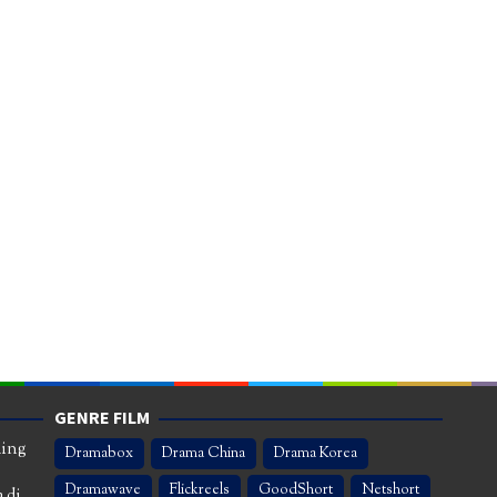
GENRE FILM
ming
Dramabox
Drama China
Drama Korea
Dramawave
Flickreels
GoodShort
Netshort
 di